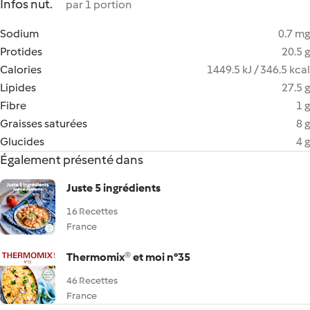
Infos nut.
par 1 portion
Sodium
0.7 mg
Protides
20.5 g
Calories
1449.5 kJ / 346.5 kcal
Lipides
27.5 g
Fibre
1 g
Graisses saturées
8 g
Glucides
4 g
Également présenté dans
Juste 5 ingrédients
16 Recettes
France
Thermomix® et moi n°35
46 Recettes
France