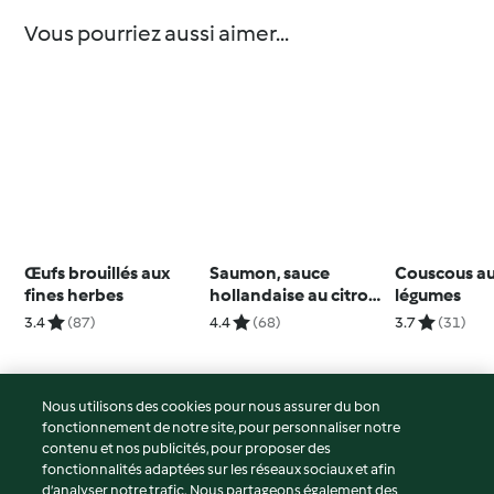
Vous pourriez aussi aimer...
Œufs brouillés aux
Saumon, sauce
Couscous a
fines herbes
hollandaise au citron
légumes
avec asperges et riz
3.4
(87)
4.4
(68)
3.7
(31)
Nous utilisons des cookies pour nous assurer du bon
fonctionnement de notre site, pour personnaliser notre
© Copyright 2026
contenu et nos publicités, pour proposer des
fonctionnalités adaptées sur les réseaux sociaux et afin
Conditions d'utilisation
d’analyser notre trafic. Nous partageons également des