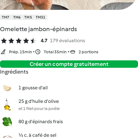
TM7
TM6
TM5
TM31
Omelette jambon-épinards
4.7
179 évaluations
Prép. 15min
Total 35min
2 portions
Créer un compte gratuitement
Ingrédients
1 gousse d'ail
25 g d'huile d'olive
et 1 filet pour la poêle
80 g d'épinards frais
½ c. à café de sel