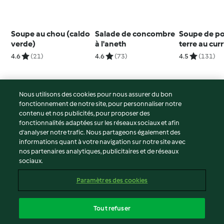
Soupe au chou (caldo
Salade de concombre
Soupe de p
verde)
à l'aneth
terre au cur
4.6
(21)
4.6
(73)
4.5
(131)
Nous utilisons des cookies pour nous assurer du bon
fonctionnement de notre site, pour personnaliser notre
© Copyright 2026
contenu et nos publicités, pour proposer des
fonctionnalités adaptées sur les réseaux sociaux et afin
Conditions d'utilisation
d’analyser notre trafic. Nous partageons également des
Politique de confidentialité
informations quant à votre navigation sur notre site avec
Non-responsabilité
nos partenaires analytiques, publicitaires et de réseaux
sociaux.
Mentions légales
Cookies
Paramètres des cookies
Contenu du rapport
Résilier le contrat
Tout refuser
Déclaration d'accessibilité