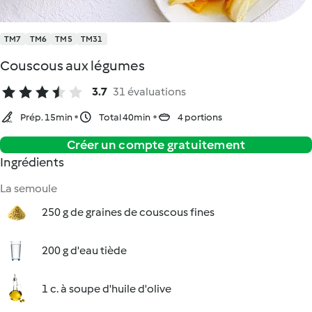
TM7
TM6
TM5
TM31
Couscous aux légumes
3.7
31 évaluations
Prép. 15min
Total 40min
4 portions
Créer un compte gratuitement
Ingrédients
La semoule
250 g de graines de couscous fines
200 g d'eau tiède
1 c. à soupe d'huile d'olive