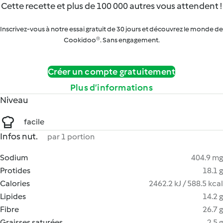
Cette recette et plus de 100 000 autres vous attendent !
Inscrivez-vous à notre essai gratuit de 30 jours et découvrez le monde de
Cookidoo®. Sans engagement.
Créer un compte gratuitement
Plus d’informations
Niveau
facile
Infos nut.
par 1 portion
Sodium
404.9 mg
Protides
18.1 g
Calories
2462.2 kJ / 588.5 kcal
Lipides
14.2 g
Fibre
26.7 g
Graisses saturées
2.5 g