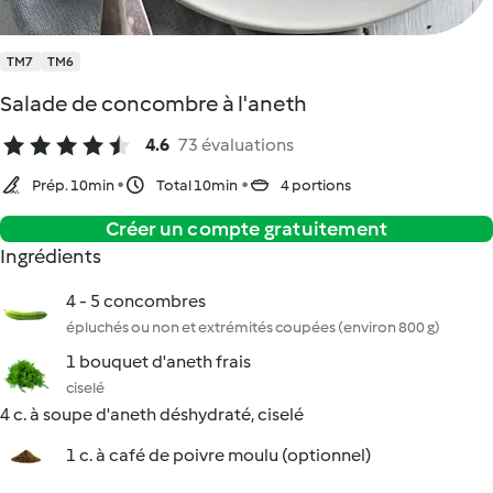
TM7
TM6
Salade de concombre à l'aneth
4.6
73 évaluations
Prép. 10min
Total 10min
4 portions
Créer un compte gratuitement
Ingrédients
4 - 5 concombres
épluchés ou non et extrémités coupées (environ 800 g)
1 bouquet d'aneth frais
ciselé
4 c. à soupe d'aneth déshydraté, ciselé
1 c. à café de poivre moulu (optionnel)