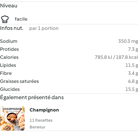
Niveau
facile
Infos nut.
par 1 portion
Sodium
350.3 mg
Protides
7.3 g
Calories
785.8 kJ / 187.8 kcal
Lipides
11.5 g
Fibre
3.4 g
Graisses saturées
6.8 g
Glucides
15.5 g
Également présenté dans
Champignon
11 Recettes
Benelux