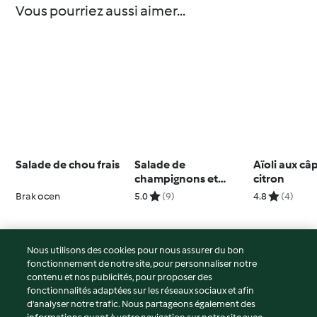
Vous pourriez aussi aimer...
Salade de chou frais
Salade de
Aïoli aux câ
champignons et
citron
houmous avec
Brak ocen
5.0
(9)
4.8
(4)
vinaigrette au
caramel et graines de
grenade
Nous utilisons des cookies pour nous assurer du bon
fonctionnement de notre site, pour personnaliser notre
© Copyright 2026
contenu et nos publicités, pour proposer des
fonctionnalités adaptées sur les réseaux sociaux et afin
Conditions d'utilisation
d’analyser notre trafic. Nous partageons également des
Politique de confidentialité