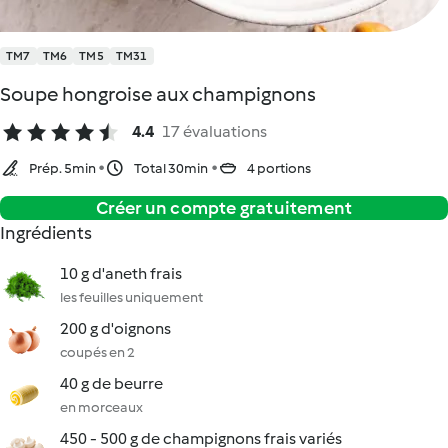
TM7
TM6
TM5
TM31
Soupe hongroise aux champignons
4.4
17 évaluations
Prép. 5min
Total 30min
4 portions
Créer un compte gratuitement
Ingrédients
10 g d'aneth frais
les feuilles uniquement
200 g d'oignons
coupés en 2
40 g de beurre
en morceaux
450 - 500 g de champignons frais variés