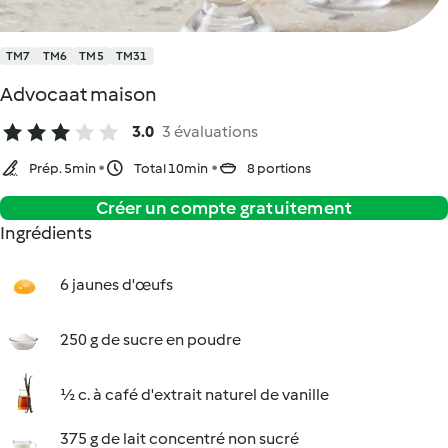
TM7
TM6
TM5
TM31
Advocaat maison
3.0
3 évaluations
Prép. 5min
Total 10min
8 portions
Créer un compte gratuitement
Ingrédients
6 jaunes d'œufs
250 g de sucre en poudre
½ c. à café d'extrait naturel de vanille
375 g de lait concentré non sucré