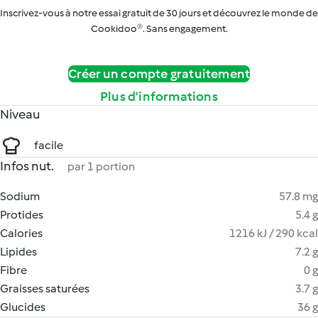
Inscrivez-vous à notre essai gratuit de 30 jours et découvrez le monde de
Cookidoo®. Sans engagement.
Créer un compte gratuitement
Plus d’informations
Niveau
facile
Infos nut.
par 1 portion
Sodium
57.8 mg
Protides
5.4 g
Calories
1216 kJ / 290 kcal
Lipides
7.2 g
Fibre
0 g
Graisses saturées
3.7 g
Glucides
36 g