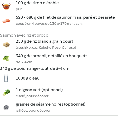
100 g de sirop d'érable
pur
520 - 680 g de filet de saumon frais, paré et désarêté
coupé en 4 pavés de 130 g-170 g chacun.
Saumon avec riz et brocoli
250 g de riz blanc à grain court
à sushi (p. ex. : Kokuho Rose, Calrose)
340 g de brocoli, détaillé en bouquets
de 3-4 cm
340 g de pois mange-tout, de 3-4 cm
1000 g d'eau
1 oignon vert (optionnel)
ciselé, pour décorer
graines de sésame noires (optionnel)
grillées, pour décorer