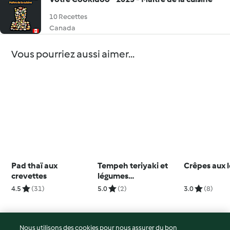
10 Recettes
Canada
Vous pourriez aussi aimer...
Pad thaï aux
Tempeh teriyaki et
Crêpes aux 
crevettes
légumes
accompagnés de riz
4.5
(31)
5.0
(2)
3.0
(8)
Nous utilisons des cookies pour nous assurer du bon