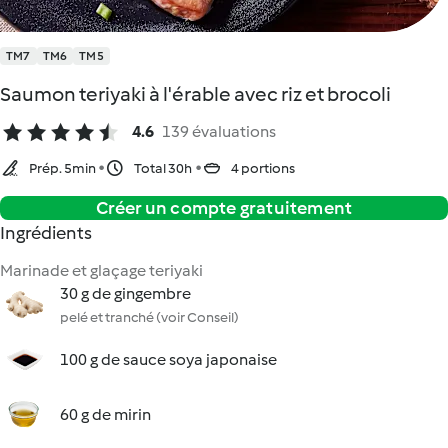
TM7
TM6
TM5
Saumon teriyaki à l'érable avec riz et brocoli
4.6
139 évaluations
Prép. 5min
Total 30h
4 portions
Créer un compte gratuitement
Ingrédients
Marinade et glaçage teriyaki
30 g de gingembre
pelé et tranché (voir Conseil)
100 g de sauce soya japonaise
60 g de mirin