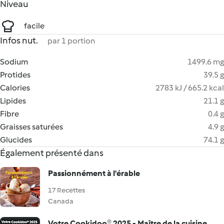
Niveau
facile
Infos nut.
par 1 portion
Sodium
1499.6 mg
Protides
39.5 g
Calories
2783 kJ / 665.2 kcal
Lipides
21.1 g
Fibre
0.4 g
Graisses saturées
4.9 g
Glucides
74.1 g
Également présenté dans
Passionnément à l'érable
17 Recettes
Canada
Votre Cookidoo® 2025 - Maître de la cuisine