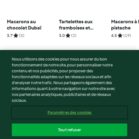
Macarons au
Tartelettes aux
Macarons à 
chocolat Dubaï
framboises et
pistache
ganache montée au
3.7
(3)
3.0
(2)
4.5
(19)
thé jasmin
Nous utilisons des cookies pour nous assurer du bon
fonctionnement de notre site, pour personnaliser notre
© Copyright 2026
contenu et nos publicités, pour proposer des
fonctionnalités adaptées sur les réseaux sociaux et afin
Conditions d'utilisation
d’analyser notre trafic. Nous partageons également des
Politique de confidentialité
informations quant à votre navigation sur notre site avec
Non-responsabilité
nos partenaires analytiques, publicitaires et de réseaux
sociaux.
Mentions légales
Cookies
Paramètres des cookies
Contenu du rapport
Résilier le contrat
Tout refuser
Déclaration d'accessibilité