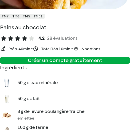
TM7
TM6
TM5
TM31
Pains au chocolat
4.2
28 évaluations
Prép. 40min
Total 16h 10min
6 portions
Créer un compte gratuitement
Ingrédients
50 g d'eau minérale
50 g de lait
8 g de levure boulangère fraîche
émiettée
100 g de farine