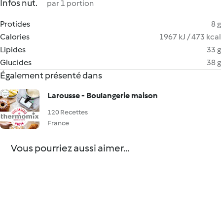
Infos nut.
par 1 portion
Protides
8 g
Calories
1967 kJ / 473 kcal
Lipides
33 g
Glucides
38 g
Également présenté dans
Larousse - Boulangerie maison
120 Recettes
France
Vous pourriez aussi aimer...