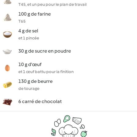
T45, et un peu pour le plan de travail
100 g de farine
T65
4 g de sel
et 1 pincée
30 g de sucre en poudre
10 g d'œuf
et 1 œuf battu pour la finition
130 g de beurre
de tourage
6 carré de chocolat