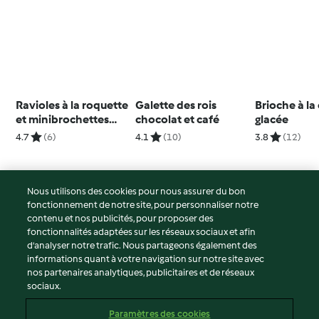
Ravioles à la roquette
Galette des rois
Brioche à la
et minibrochettes
chocolat et café
glacée
jambon-mozza
4.7
(6)
4.1
(10)
3.8
(12)
Nous utilisons des cookies pour nous assurer du bon
fonctionnement de notre site, pour personnaliser notre
© Copyright 2026
contenu et nos publicités, pour proposer des
fonctionnalités adaptées sur les réseaux sociaux et afin
Conditions d'utilisation
d’analyser notre trafic. Nous partageons également des
Politique de confidentialité
informations quant à votre navigation sur notre site avec
Non-responsabilité
nos partenaires analytiques, publicitaires et de réseaux
sociaux.
Mentions légales
Cookies
Paramètres des cookies