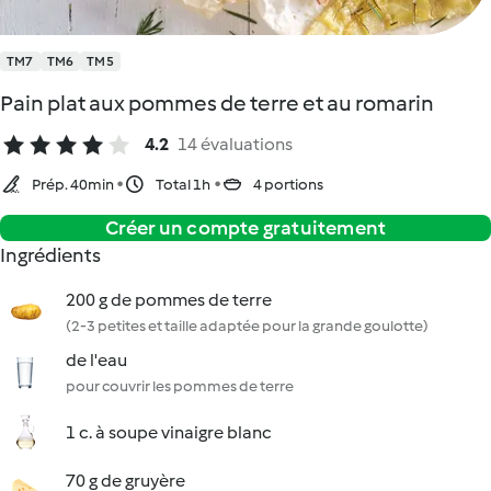
TM7
TM6
TM5
Pain plat aux pommes de terre et au romarin
4.2
14 évaluations
Prép. 40min
Total 1h
4 portions
Créer un compte gratuitement
Ingrédients
200 g de pommes de terre
(2-3 petites et taille adaptée pour la grande goulotte)
de l'eau
pour couvrir les pommes de terre
1 c. à soupe vinaigre blanc
70 g de gruyère