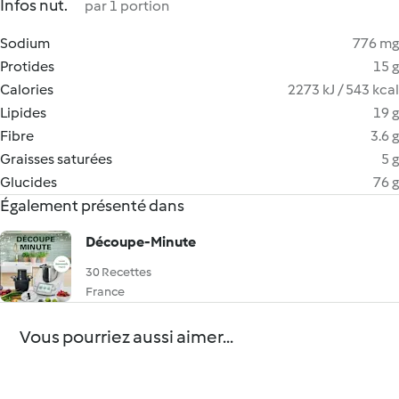
Infos nut.
par 1 portion
Sodium
776 mg
Protides
15 g
Calories
2273 kJ / 543 kcal
Lipides
19 g
Fibre
3.6 g
Graisses saturées
5 g
Glucides
76 g
Également présenté dans
Découpe-Minute
30 Recettes
France
Vous pourriez aussi aimer...