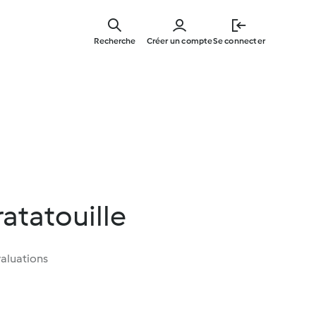
Skip
to
Recherche
Créer un compte
Se connecter
main
content
ratatouille
aluations