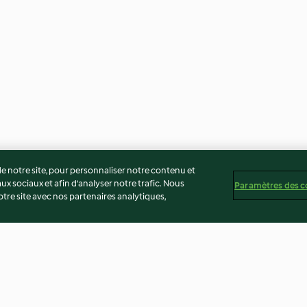
 notre site, pour personnaliser notre contenu et
ux sociaux et afin d’analyser notre trafic. Nous
Paramètres des c
re site avec nos partenaires analytiques,