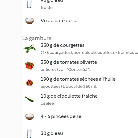
90 g d'eau
froide
½ c. à café de sel
La garniture
350 g de courgettes
(2-3 courgettes), non épluchées et les extrémités 
350 g de tomates olivette
entières (voir "Conseil(s)")
190 g de tomates séchées à l'huile
égouttées (1 bocal de 250 ml)
10 g de ciboulette fraîche
ciselée
4 - 6 pincées de sel
30 g d'eau