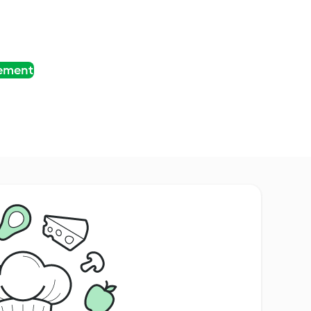
tement