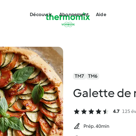
Découvrir
Abonnement
Aide
TM7
TM6
Galette de 
4.7
125 év
Prép. 40min