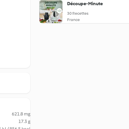
Découpe-Minute
30 Recettes
France
621.8 mg
17.3 g
 kJ / 856.5 kcal