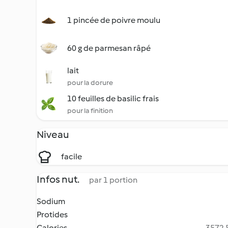
1 pincée de poivre moulu
60 g de parmesan râpé
lait
pour la dorure
10 feuilles de basilic frais
pour la finition
Niveau
facile
Infos nut.
par 1 portion
Sodium
Protides
Calories
3572.5