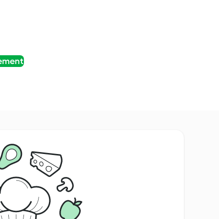
tement