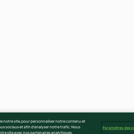
 notre site, pour personnaliser notre contenu et
ux sociaux et afin d’analyser notre trafic. Nous
Paramètres des c
re site avec nos partenaires analytiques,