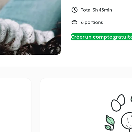
Total 3h 45min
6 portions
Créer un compte gratui