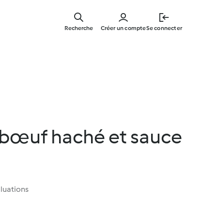
Skip
to
Recherche
Créer un compte
Se connecter
main
content
 bœuf haché et sauce
luations