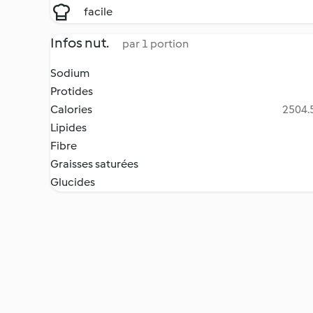
facile
Infos nut.
par 1 portion
Sodium
Protides
Calories
2504.5
Lipides
Fibre
Graisses saturées
Glucides