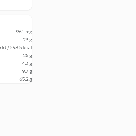
961 mg
23 g
 kJ / 598.5 kcal
25 g
4.3 g
9.7 g
65.2 g