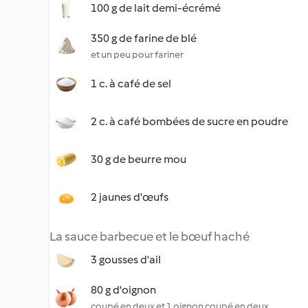
100 g de lait demi-écrémé
350 g de farine de blé
et un peu pour fariner
1 c. à café de sel
2 c. à café bombées de sucre en poudre
30 g de beurre mou
2 jaunes d'œufs
La sauce barbecue et le bœuf haché
3 gousses d'ail
80 g d'oignon
coupé en deux et 1 oignon coupé en deux