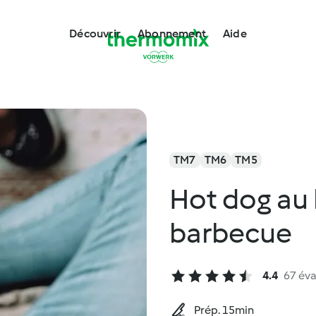
Découvrir
Abonnement
Aide
TM7
TM6
TM5
Hot dog au
barbecue
4.4
67 éva
Prép. 15min