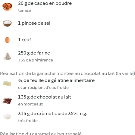
20 g de cacao en poudre
tamisé
1 pincée de sel
1 œuf
250 g de farine
T55 de préférence
Réalisation de la ganache montée au chocolat au lait (la veille)
¾ de feuille de gélatine alimentaire
et un récipient d'eau froide
135 g de chocolat au lait
en morceaux
315 g de crème liquide 35% m.g.
très froide
Réalisation du caramel au beurre salé