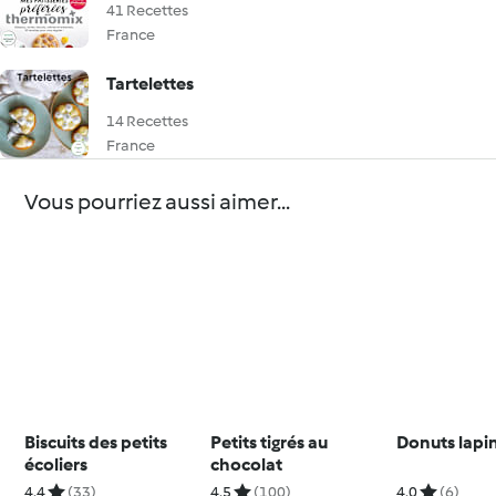
41 Recettes
France
Tartelettes
14 Recettes
France
Vous pourriez aussi aimer...
Biscuits des petits
Petits tigrés au
Donuts lapi
écoliers
chocolat
4.4
(33)
4.5
(100)
4.0
(6)