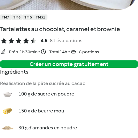
TM7
TM6
TM5
TM31
Tartelettes au chocolat, caramel et brownie
4.5
81 évaluations
Prép. 1h 30min
Total 14h
8 portions
Créer un compte gratuitement
Ingrédients
Réalisation de la pâte sucrée au cacao
100 g de sucre en poudre
150 g de beurre mou
30 g d'amandes en poudre