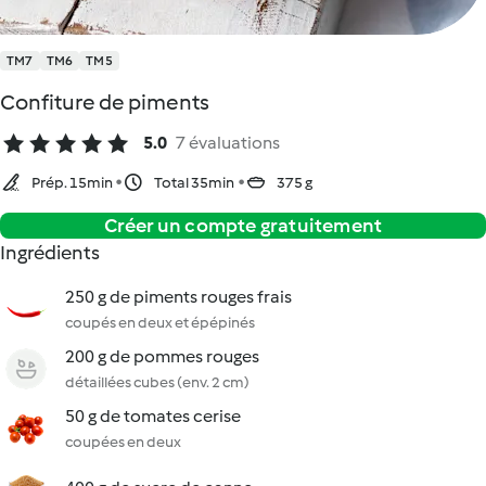
TM7
TM6
TM5
Confiture de piments
5.0
7 évaluations
Prép. 15min
Total 35min
375 g
Créer un compte gratuitement
Ingrédients
250 g de piments rouges frais
coupés en deux et épépinés
200 g de pommes rouges
détaillées cubes (env. 2 cm)
50 g de tomates cerise
coupées en deux