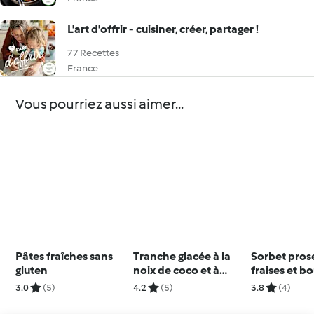
L'art d'offrir - cuisiner, créer, partager !
77 Recettes
France
Vous pourriez aussi aimer...
Pâtes fraîches sans
Tranche glacée à la
Sorbet pros
gluten
noix de coco et à
fraises et b
l'ananas
noix de coc
3.0
(5)
4.2
(5)
3.8
(4)