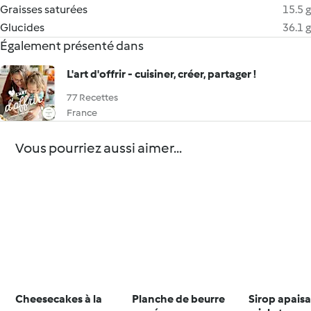
Graisses saturées
15.5 g
Glucides
36.1 g
Également présenté dans
L'art d'offrir - cuisiner, créer, partager !
77 Recettes
France
Vous pourriez aussi aimer...
Cheesecakes à la
Planche de beurre
Sirop apais