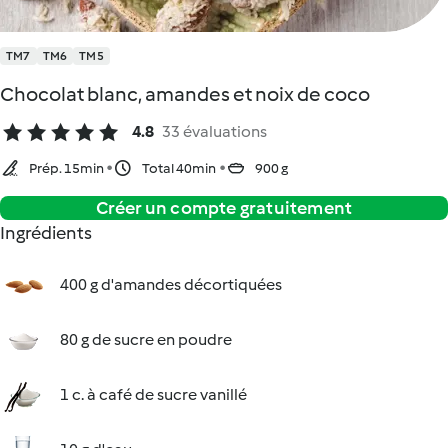
TM7
TM6
TM5
Chocolat blanc, amandes et noix de coco
4.8
33 évaluations
Prép. 15min
Total 40min
900 g
Créer un compte gratuitement
Ingrédients
400 g d'amandes décortiquées
80 g de sucre en poudre
1 c. à café de sucre vanillé