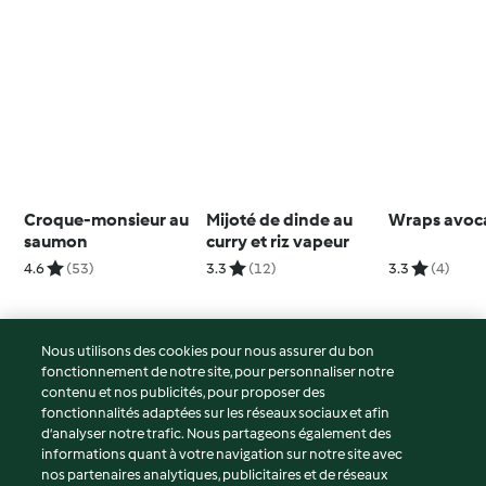
Croque-monsieur au
Mijoté de dinde au
Wraps avoca
saumon
curry et riz vapeur
4.6
(53)
3.3
(12)
3.3
(4)
Nous utilisons des cookies pour nous assurer du bon
fonctionnement de notre site, pour personnaliser notre
© Copyright 2026
contenu et nos publicités, pour proposer des
fonctionnalités adaptées sur les réseaux sociaux et afin
Conditions d'utilisation
d’analyser notre trafic. Nous partageons également des
Politique de confidentialité
informations quant à votre navigation sur notre site avec
Non-responsabilité
nos partenaires analytiques, publicitaires et de réseaux