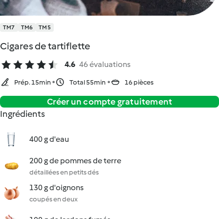
TM7
TM6
TM5
Cigares de tartiflette
4.6
46 évaluations
Prép. 15min
Total 55min
16 pièces
Créer un compte gratuitement
Ingrédients
400 g d'eau
200 g de pommes de terre
détaillées en petits dés
130 g d'oignons
coupés en deux