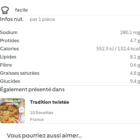
facile
Infos nut.
par 1 pièce
Sodium
280.1 mg
Protides
4.7 g
Calories
552.3 kJ / 132.4 kcal
Lipides
8.1 g
Fibre
0.6 g
Graisses saturées
4.8 g
Glucides
9.4 g
Également présenté dans
Tradition twistée
10 Recettes
France
Vous pourriez aussi aimer...