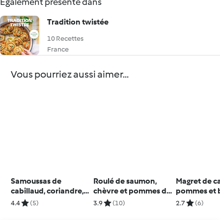
Également présenté dans
Tradition twistée
10 Recettes
France
Vous pourriez aussi aimer...
Samoussas de
Roulé de saumon,
Magret de c
cabillaud, coriandre,
chèvre et pommes de
pommes et 
oignon, sauce
terre
4.4
(5)
3.9
(10)
2.7
(6)
cheddar