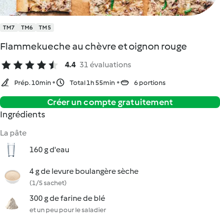
TM7
TM6
TM5
Flammekueche au chèvre et oignon rouge
4.4
31 évaluations
Prép. 10min
Total 1h 55min
6 portions
Créer un compte gratuitement
Ingrédients
La pâte
160 g d'eau
4 g de levure boulangère sèche
(1/5 sachet)
300 g de farine de blé
et un peu pour le saladier