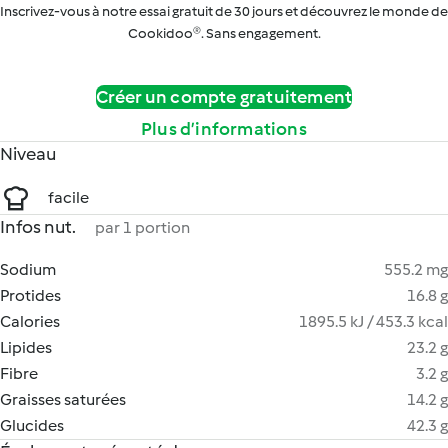
Inscrivez-vous à notre essai gratuit de 30 jours et découvrez le monde de
Cookidoo®. Sans engagement.
Créer un compte gratuitement
Plus d’informations
Niveau
facile
Infos nut.
par 1 portion
Sodium
555.2 mg
Protides
16.8 g
Calories
1895.5 kJ / 453.3 kcal
Lipides
23.2 g
Fibre
3.2 g
Graisses saturées
14.2 g
Glucides
42.3 g