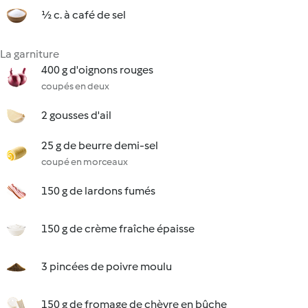
½ c. à café de sel
La garniture
400 g d'oignons rouges
coupés en deux
2 gousses d'ail
25 g de beurre demi-sel
coupé en morceaux
150 g de lardons fumés
150 g de crème fraîche épaisse
3 pincées de poivre moulu
150 g de fromage de chèvre en bûche