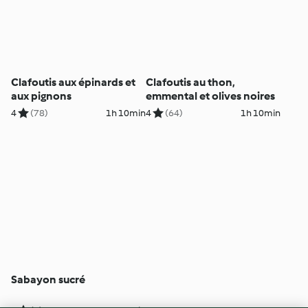
Clafoutis aux épinards et
Clafoutis au thon,
aux pignons
emmental et olives noires
4
(78)
1h 10min
4
(64)
1h 10min
Sabayon sucré