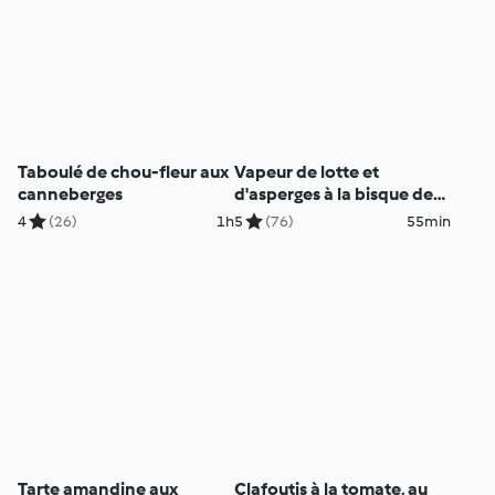
Taboulé de chou-fleur aux
Vapeur de lotte et
canneberges
d'asperges à la bisque de
langoustine
4
(26)
1h
5
(76)
55min
Tarte amandine aux
Clafoutis à la tomate, au