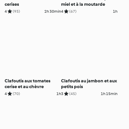
cerises
miel et à la moutarde
4
(93)
2h 30min
4
(67)
1h
Clafoutis aux tomates
Clafoutis au jambon et aux
cerise et au chèvre
petits pois
4
(70)
1h
3
(45)
1h 15min