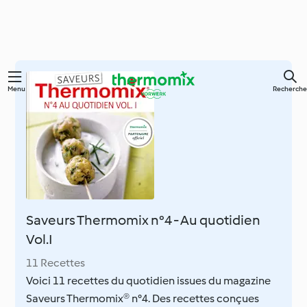
Skip
Menu
Recherche
to
main
content
Saveurs Thermomix n°4 - Au quotidien
Vol.I
11 Recettes
Voici 11 recettes du quotidien issues du magazine
Saveurs Thermomix® n°4. Des recettes conçues