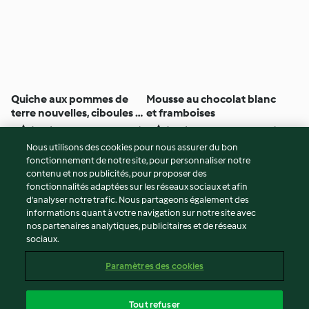
Quiche aux pommes de
Mousse au chocolat blanc
terre nouvelles, ciboules et
et framboises
cheddar
4
(193)
55min
2
(196)
1h 35min
Nous utilisons des cookies pour nous assurer du bon
fonctionnement de notre site, pour personnaliser notre
© Copyright 2026
contenu et nos publicités, pour proposer des
fonctionnalités adaptées sur les réseaux sociaux et afin
Conditions d'utilisation
d’analyser notre trafic. Nous partageons également des
Politique de confidentialité
informations quant à votre navigation sur notre site avec
Non-responsabilité
nos partenaires analytiques, publicitaires et de réseaux
sociaux.
Mentions légales
Cookies
Paramètres des cookies
Contenu du rapport
Résilier le contrat
Tout refuser