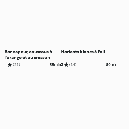
Bar vapeur, couscous à
Haricots blancs à l'ail
l'orange et au cresson
4
(21)
35min
3
(14)
50min