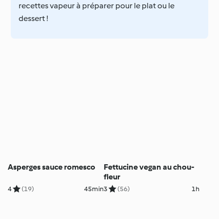
recettes vapeur à préparer pour le plat ou le
dessert !
Asperges sauce romesco
Fettucine vegan au chou-
fleur
4
(19)
45min
3
(56)
1h