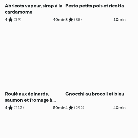
Abricots vapeur, sirop à la
Pesto petits pois et ricotta
cardamome
4
(19)
40min
5
(55)
10min
Roulé aux épinards,
Gnocchi au brocoli et bleu
saumon et fromage à
tartiner
4
(213)
50min
4
(292)
40min