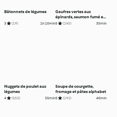
Bâtonnets de légumes
Gaufres vertes aux
épinards, saumon fumé et
graines germées
3
(19)
1h 10min
5
(245)
35min
Nuggets de poulet aux
Soupe de courgette,
légumes
fromage et pâtes alphabet
4
(553)
35min
5
(192)
40min