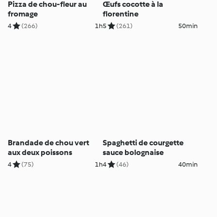
Pizza de chou-fleur au
Œufs cocotte à la
fromage
florentine
4
(266)
1h
5
(261)
50min
Brandade de chou vert
Spaghetti de courgette
aux deux poissons
sauce bolognaise
4
(75)
1h
4
(46)
40min