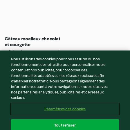
Gâteau moelleux chocolat
et courgette
4
(969)
40min
Nous utilisons des cookies pour nous assurer du bon
fonctionnement de notre site, pour personnaliser notre
© Copyright 2026
contenu et nos publicités, pour proposer des
fonctionnalités adaptées sur les réseaux sociaux et afin
Conditions d'utilisation
d’analyser notre trafic. Nous partageons également des
Politique de confidentialité
informations quant à votre navigation sur notre site avec
Non-responsabilité
nos partenaires analytiques, publicitaires et de réseaux
sociaux.
Mentions légales
Cookies
Paramètres des cookies
Contenu du rapport
Résilier le contrat
Tout refuser
Déclaration d'accessibilité