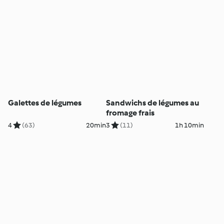
Galettes de légumes
Sandwichs de légumes au
fromage frais
4
(63)
20min
3
(11)
1h 10min