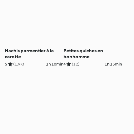
Hachis parmentier à la
Petites quiches en
carotte
bonhomme
5
(1.9K)
1h 10min
4
(12)
1h 15min