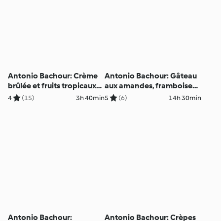
Antonio Bachour: Crème
Antonio Bachour: Gâteau
brûlée et fruits tropicaux
aux amandes, framboises
(métrique)
et chocolat blanc
4
(15)
3h 40min
5
(6)
14h 30min
(métrique)
Antonio Bachour:
Antonio Bachour: Crèpes