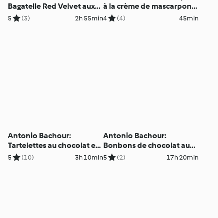
Bagatelle Red Velvet aux
à la crème de mascarpone
framboises (métrique)
et petits fruits (métrique)
5
(3)
2h 55min
4
(4)
45min
Antonio Bachour:
Antonio Bachour:
Tartelettes au chocolat et
Bonbons de chocolat au
aux framboises (métrique)
fruit de la passion
5
(10)
3h 10min
5
(2)
17h 20min
(métrique)