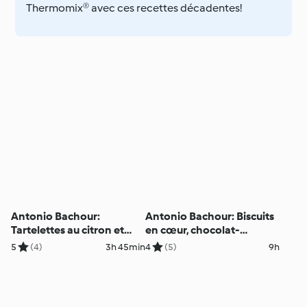
Thermomix® avec ces recettes décadentes!
Antonio Bachour:
Antonio Bachour: Biscuits
Tartelettes au citron et
en cœur, chocolat-
basilic (métrique)
framboise (métrique)
5
(4)
3h 45min
4
(5)
9h