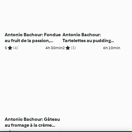
Antonio Bachour: Fondue
Antonio Bachour:
au fruit de la passion,
Tartelettes au pudding
brioche et fruits tropicaux
chocolat caramel
5
(4)
4h 30min
2
(3)
6h 10min
(métrique)
(métrique)
Antonio Bachour: Gâteau
au fromage à la crème
fraîche et yogourt glacé