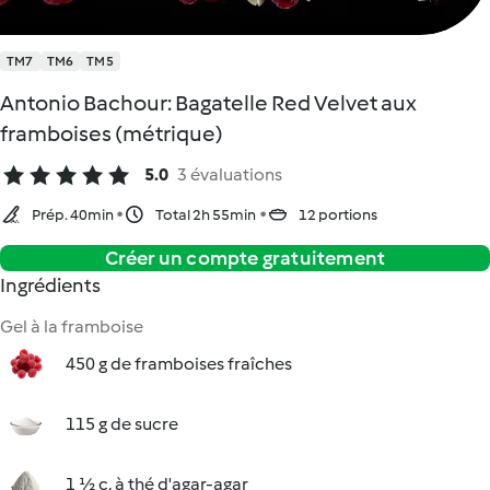
TM7
TM6
TM5
Antonio Bachour: Bagatelle Red Velvet aux
framboises (métrique)
5.0
3 évaluations
Prép. 40min
Total 2h 55min
12 portions
Créer un compte gratuitement
Ingrédients
Gel à la framboise
450 g de framboises fraîches
115 g de sucre
1 ½ c. à thé d'agar-agar