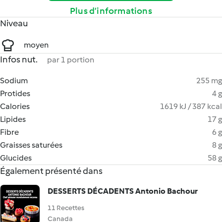
Plus d’informations
Niveau
moyen
Infos nut.
par 1 portion
Sodium
255 mg
Protides
4 g
Calories
1619 kJ / 387 kcal
Lipides
17 g
Fibre
6 g
Graisses saturées
8 g
Glucides
58 g
Également présenté dans
DESSERTS DÉCADENTS Antonio Bachour
11 Recettes
Canada