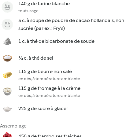
140 g de farine blanche
tout usage
3 c. à soupe de poudre de cacao hollandais, non
sucrée (par ex. : Fry's)
1 c. à thé de bicarbonate de soude
½ c. à thé de sel
115 g de beurre non salé
en dés, à température ambiante
115 g de fromage à la crème
en dés, à température ambiante
225 g de sucre à glacer
Assemblage
450 g de framboises fraîches