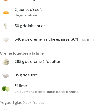
2 jaunes d'œufs
de gros calibre
30 g de lait entier
540 g de crème fraîche épaisse, 30% m.g. min.
Crème fouettée à la lime
285 g de crème à fouetter
85 g de sucre
½ lime
uniquement le zeste, pas la partie blanche
Yogourt glacé aux fraises