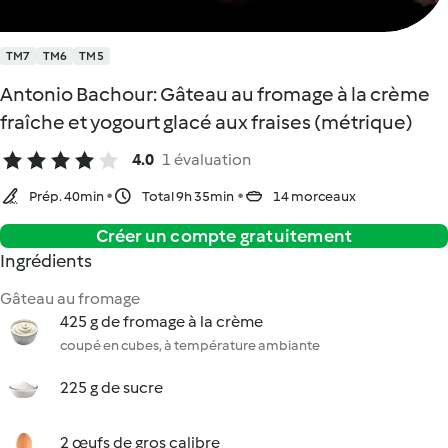
TM7
TM6
TM5
Antonio Bachour: Gâteau au fromage à la crème
fraîche et yogourt glacé aux fraises (métrique)
4.0
1 évaluation
Prép. 40min
Total 9h 35min
14 morceaux
Créer un compte gratuitement
Ingrédients
Gâteau au fromage
425 g de fromage à la crème
coupé en cubes, à température ambiante
225 g de sucre
2 œufs de gros calibre