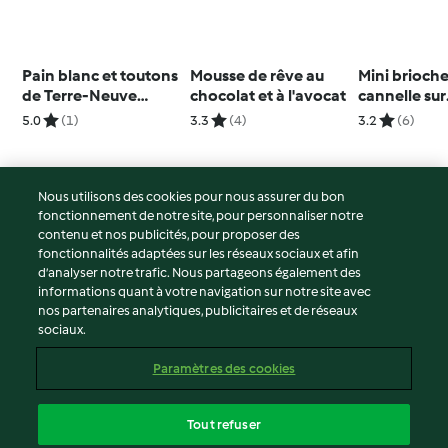
Pain blanc et toutons
Mousse de rêve au
Mini brioche
de Terre-Neuve
chocolat et à l'avocat
cannelle sur
(Frybread)
bâtonnet
5.0
(1)
3.3
(4)
3.2
(6)
Nous utilisons des cookies pour nous assurer du bon
fonctionnement de notre site, pour personnaliser notre
© Copyright 2026
contenu et nos publicités, pour proposer des
fonctionnalités adaptées sur les réseaux sociaux et afin
Conditions d'utilisation
d’analyser notre trafic. Nous partageons également des
Politique de confidentialité
informations quant à votre navigation sur notre site avec
Non-responsabilité
nos partenaires analytiques, publicitaires et de réseaux
sociaux.
Mentions légales
Cookies
Paramètres des cookies
Contenu du rapport
Résilier le contrat
Tout refuser
Déclaration d'accessibilité