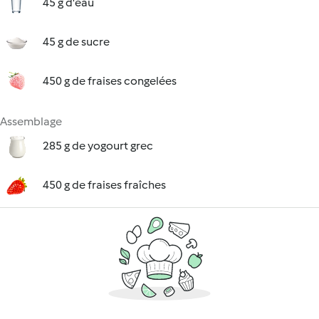
45 g d'eau
45 g de sucre
450 g de fraises congelées
Assemblage
285 g de yogourt grec
450 g de fraises fraîches