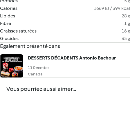
Protides
5 g
Calories
1669 kJ / 399 kcal
Lipides
28 g
Fibre
1 g
Graisses saturées
16 g
Glucides
35 g
Également présenté dans
DESSERTS DÉCADENTS Antonio Bachour
11 Recettes
Canada
Vous pourriez aussi aimer...