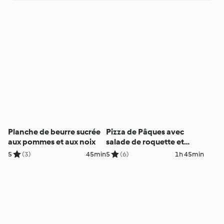
Planche de beurre sucrée
Pizza de Pâques avec
aux pommes et aux noix
salade de roquette et
minimozzarella
5
(3)
45min
5
(6)
1h 45min