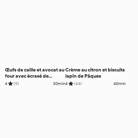
Œufs de caille et avocat au
Crème au citron et biscuits
four avec écrasé de
lapin de Pâques
tomates et d'avocat
4
(9)
30min
4
(44)
40min