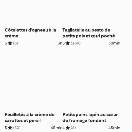
Côtelettes d'agneau à la
Tagliatelle au pesto de
crème
petits pois et œuf poché
3
(6)
3h
5
(169)
30min
Feuilletés à la crème de
Petits pains lapin au cœur
carottes et persil
de fromage fondant
5
(50)
45min
4
(8)
45min