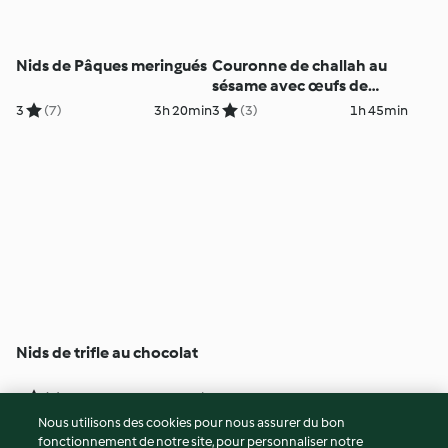
Nids de Pâques meringués
Couronne de challah au
sésame avec œufs de
Pâques
3
(7)
3h 20min
3
(3)
1h 45min
Nids de trifle au chocolat
4
(3)
30min
Nous utilisons des cookies pour nous assurer du bon
fonctionnement de notre site, pour personnaliser notre
© Copyright 2026