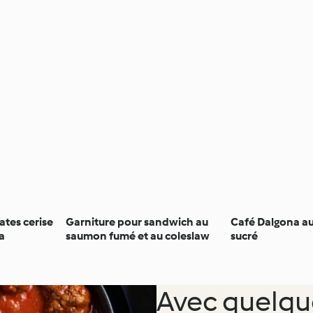
ates cerise
Garniture pour sandwich au
Café Dalgona au
a
saumon fumé et au coleslaw
sucré
Avec quelqu