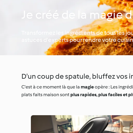
Je créé de la magie 
Transformez les ingrédients de tous les jo
astuces d'experts pour rendre votre cuisi
D'un coup de spatule, bluffez vos in
C'est à ce moment là que la
magie
opère : Les ingréd
plats faits maison sont
plus rapides, plus faciles et p