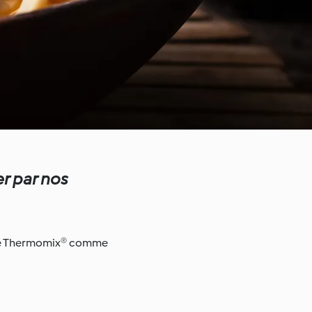
r par nos
otre Thermomix® comme