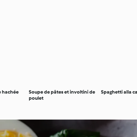
de hachée
Soupe de pâtes et involtini de
Spaghetti alla 
poulet