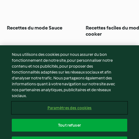
Recettes du mode Sauce
Recettes faciles du mod
cooker
Nous utilisons des cookies pour nous assurer du bon
fonctionnement de notre site, pour personnaliser notre
© Copyright 2026
contenu et nos publicités, pour proposer des
fonctionnalités adaptées sur les réseaux sociaux et afin
Conditions d'utilisation
d’analyser notre trafic. Nous partageons également des
Politique de confidentialité
informations quant à votre navigation sur notre site avec
Non-responsabilité
nos partenaires analytiques, publicitaires et de réseaux
sociaux.
Mentions légales
Cookies
Paramètres des cookies
Contenu du rapport
Résilier le contrat
Tout refuser
Déclaration d'accessibilité