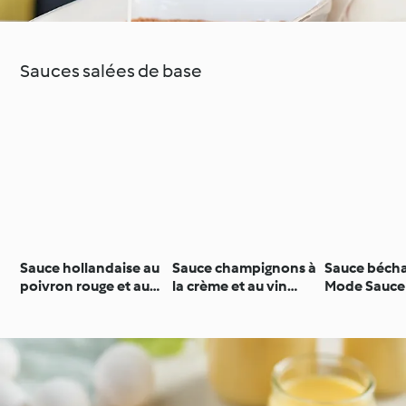
Sauces salées de base
Sauce hollandaise au
Sauce champignons à
Sauce béch
poivron rouge et au
la crème et au vin
Mode Sauce
paprika
blanc