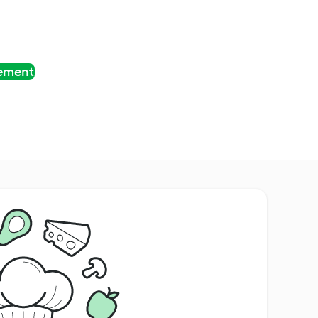
tement