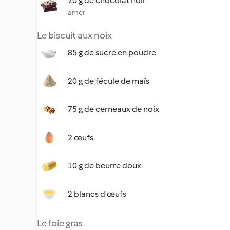
20 g de chocolat noir
amer
Le biscuit aux noix
85 g de sucre en poudre
20 g de fécule de maïs
75 g de cerneaux de noix
2 œufs
10 g de beurre doux
2 blancs d'œufs
Le foie gras