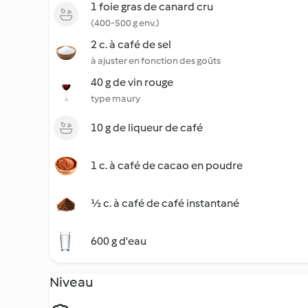
1 foie gras de canard cru
(400-500 g env.)
2 c. à café de sel
à ajuster en fonction des goûts
40 g de vin rouge
type maury
10 g de liqueur de café
1 c. à café de cacao en poudre
½ c. à café de café instantané
600 g d'eau
Niveau