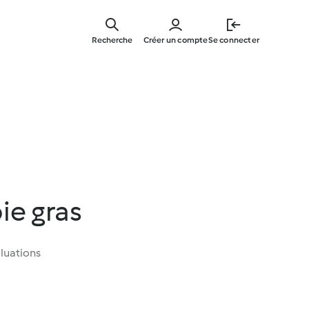
Skip
to
Recherche
Créer un compte
Se connecter
main
content
ie gras
luations