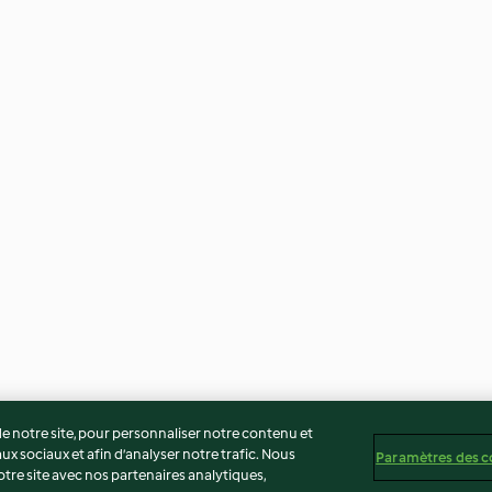
 notre site, pour personnaliser notre contenu et
ux sociaux et afin d’analyser notre trafic. Nous
Paramètres des c
re site avec nos partenaires analytiques,