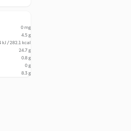
0 mg
4.5 g
 kJ / 282.1 kcal
24.7 g
0.8 g
0 g
8.3 g