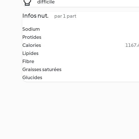
difficile
Infos nut.
par 1 part
Sodium
Protides
Calories
1167.4
Lipides
Fibre
Graisses saturées
Glucides