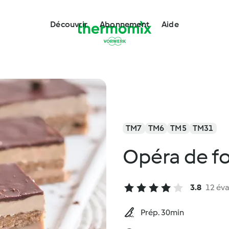
Découvrir
Abonnement
Aide
TM7
TM6
TM5
TM31
Opéra de fo
3.8
12 éva
Prép. 30min