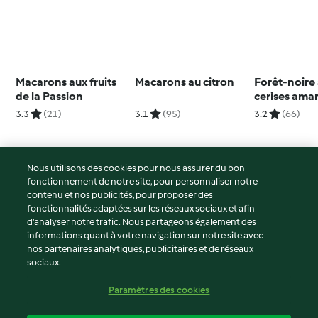
Macarons aux fruits
Macarons au citron
Forêt-noire
de la Passion
cerises ama
3.3
(21)
3.1
(95)
3.2
(66)
Nous utilisons des cookies pour nous assurer du bon
fonctionnement de notre site, pour personnaliser notre
© Copyright 2026
contenu et nos publicités, pour proposer des
fonctionnalités adaptées sur les réseaux sociaux et afin
Conditions d'utilisation
d’analyser notre trafic. Nous partageons également des
Politique de confidentialité
informations quant à votre navigation sur notre site avec
Non-responsabilité
nos partenaires analytiques, publicitaires et de réseaux
sociaux.
Mentions légales
Cookies
Paramètres des cookies
Contenu du rapport