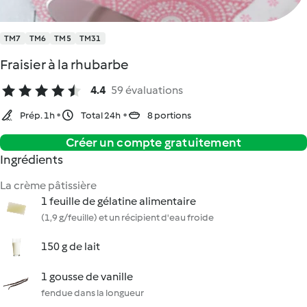
TM7
TM6
TM5
TM31
Fraisier à la rhubarbe
4.4
59 évaluations
Prép. 1h
Total 24h
8 portions
Créer un compte gratuitement
Ingrédients
La crème pâtissière
1 feuille de gélatine alimentaire
(1,9 g/feuille) et un récipient d'eau froide
150 g de lait
1 gousse de vanille
fendue dans la longueur