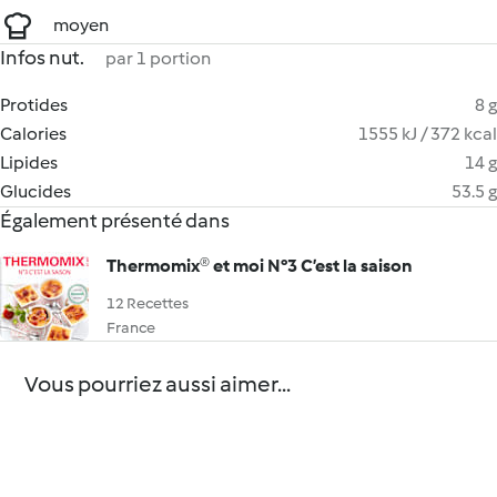
moyen
Infos nut.
par 1 portion
Protides
8 g
Calories
1555 kJ / 372 kcal
Lipides
14 g
Glucides
53.5 g
Également présenté dans
Thermomix® et moi N°3 C’est la saison
12 Recettes
France
Vous pourriez aussi aimer...