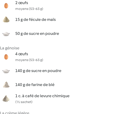
2 œufs
moyens (53-63 g)
15 g de fécule de maïs
50 g de sucre en poudre
La génoise
4 œufs
moyens (53-63 g)
140 g de sucre en poudre
140 g de farine de blé
1 c. à café de levure chimique
(½ sachet)
La crème légère