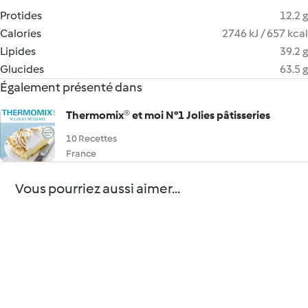
Protides
12.2 g
Calories
2746 kJ / 657 kcal
Lipides
39.2 g
Glucides
63.5 g
Également présenté dans
Thermomix® et moi N°1 Jolies pâtisseries
10 Recettes
France
Vous pourriez aussi aimer...