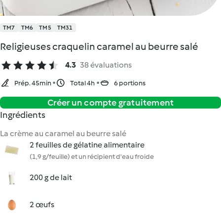
TM7
TM6
TM5
TM31
Religieuses craquelin caramel au beurre salé
4.3
38 évaluations
Prép. 45min
Total 4h
6 portions
Créer un compte gratuitement
Ingrédients
La crème au caramel au beurre salé
2 feuilles de gélatine alimentaire
(1,9 g/feuille) et un récipient d'eau froide
200 g de lait
2 œufs