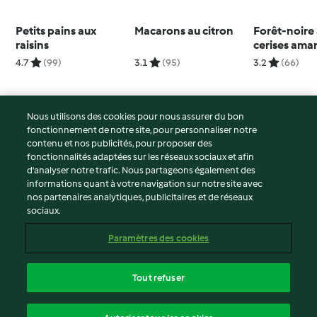
Petits pains aux
Macarons au citron
Forêt-noire
raisins
cerises ama
4.7
(99)
3.1
(95)
3.2
(66)
Nous utilisons des cookies pour nous assurer du bon
fonctionnement de notre site, pour personnaliser notre
© Copyright 2026
contenu et nos publicités, pour proposer des
fonctionnalités adaptées sur les réseaux sociaux et afin
Conditions d'utilisation
d’analyser notre trafic. Nous partageons également des
Politique de confidentialité
informations quant à votre navigation sur notre site avec
Non-responsabilité
nos partenaires analytiques, publicitaires et de réseaux
sociaux.
Mentions légales
Cookies
Paramètres des cookies
Contenu du rapport
Résilier le contrat
Tout refuser
Déclaration d'accessibilité