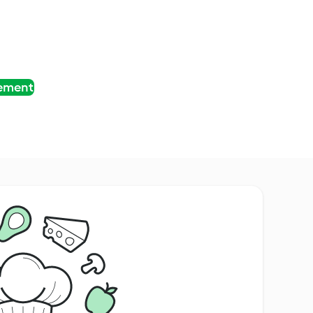
tement