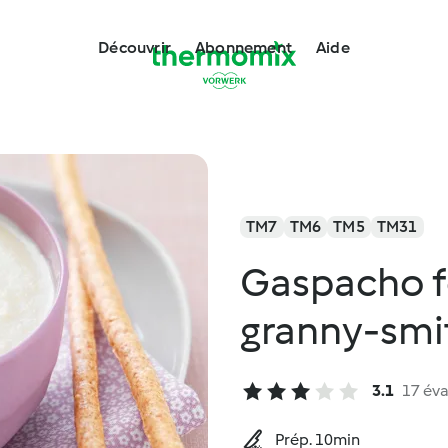
Découvrir
Abonnement
Aide
TM7
TM6
TM5
TM31
Gaspacho f
granny-smi
3.1
17 éva
Prép. 10min