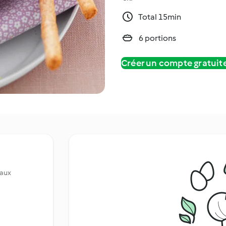
Total 15min
6 portions
Créer un compte gratui
eaux