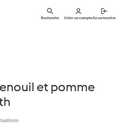
Skip
to
Recherche
Créer un compte
Se connecter
main
content
enouil et pomme
th
luations