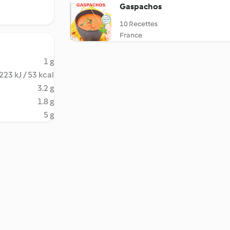
Gaspachos
10 Recettes
France
1 g
223 kJ / 53 kcal
3.2 g
1.8 g
5 g