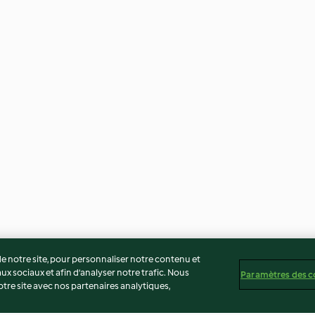
 notre site, pour personnaliser notre contenu et
ux sociaux et afin d’analyser notre trafic. Nous
Paramètres des c
re site avec nos partenaires analytiques,