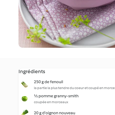
Ingrédients
250 g de fenouil
la partie la plus tendre du coeur et coupé en morc
½ pomme granny-smith
coupée en morceaux
20 g d'oignon nouveau