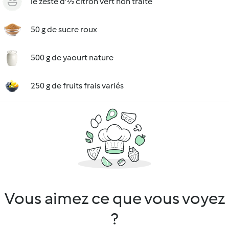
le zeste d'½ citron vert non traité
50 g de sucre roux
500 g de yaourt nature
250 g de fruits frais variés
Vous aimez ce que vous voyez
?