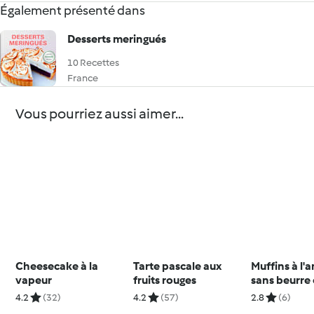
Également présenté dans
Desserts meringués
10 Recettes
France
Vous pourriez aussi aimer...
Cheesecake à la
Tarte pascale aux
Muffins à l'
vapeur
fruits rouges
sans beurre 
lait
4.2
(32)
4.2
(57)
2.8
(6)