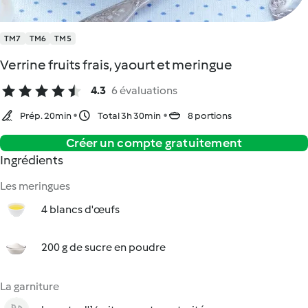
TM7
TM6
TM5
Verrine fruits frais, yaourt et meringue
4.3
6 évaluations
Prép. 20min
Total 3h 30min
8 portions
Créer un compte gratuitement
Ingrédients
Les meringues
4 blancs d'œufs
200 g de sucre en poudre
La garniture