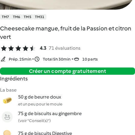
TM7
TM6
TM5
TM31
Cheesecake mangue, fruit de la Passion et citron
vert
4.3
71 évaluations
Prép. 25min
Total 5h 30min
10 parts
Créer un compte gratuitement
Ingrédients
La base
50 g de beurre doux
et un peu pour le moule
75 g de biscuits au gingembre
(voir "Conseil(s)")
75 g de biscuits Digestive