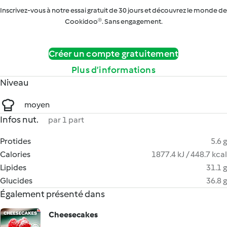
Inscrivez-vous à notre essai gratuit de 30 jours et découvrez le monde de
Cookidoo®. Sans engagement.
Créer un compte gratuitement
Plus d’informations
Niveau
moyen
Infos nut.
par 1 part
Protides
5.6 g
Calories
1877.4 kJ / 448.7 kcal
Lipides
31.1 g
Glucides
36.8 g
Également présenté dans
Cheesecakes