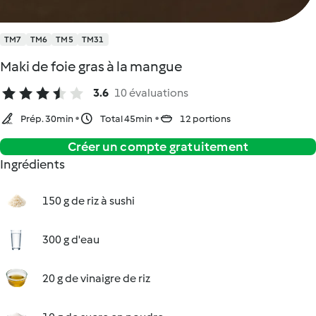
TM7
TM6
TM5
TM31
Maki de foie gras à la mangue
3.6
10 évaluations
Prép. 30min
Total 45min
12 portions
Créer un compte gratuitement
Ingrédients
150 g de riz à sushi
300 g d'eau
20 g de vinaigre de riz