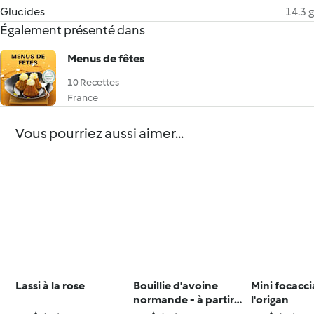
Glucides
14.3 g
Également présenté dans
Menus de fêtes
10 Recettes
France
Vous pourriez aussi aimer...
Lassi à la rose
Bouillie d'avoine
Mini focacci
normande - à partir
l'origan
de 9 mois