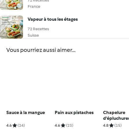
72 Recettes
France
Vapeur à tous les étages
72 Recettes
Suisse
Vous pourriez aussi aimer...
Sauce à la mangue
Pain aux pistaches
Chapelure
d'épluchure
légumes
4.6
(24)
4.6
(23)
4.8
(15)