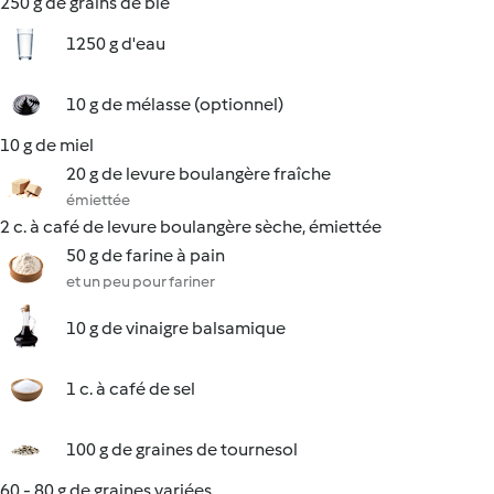
250 g de grains de blé
1250 g d'eau
10 g de mélasse (optionnel)
10 g de miel
20 g de levure boulangère fraîche
émiettée
2 c. à café de levure boulangère sèche, émiettée
50 g de farine à pain
et un peu pour fariner
10 g de vinaigre balsamique
1 c. à café de sel
100 g de graines de tournesol
60 - 80 g de graines variées