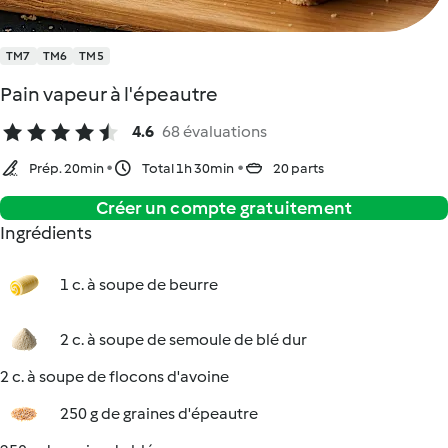
TM7
TM6
TM5
Pain vapeur à l'épeautre
4.6
68 évaluations
Prép. 20min
Total 1h 30min
20 parts
Créer un compte gratuitement
Ingrédients
1 c. à soupe de beurre
2 c. à soupe de semoule de blé dur
2 c. à soupe de flocons d'avoine
250 g de graines d'épeautre