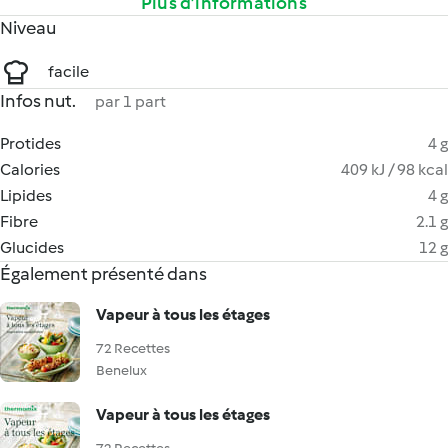
Plus d’informations
Niveau
facile
Infos nut.
par 1 part
Protides
4 g
Calories
409 kJ / 98 kcal
Lipides
4 g
Fibre
2.1 g
Glucides
12 g
Également présenté dans
Vapeur à tous les étages
72 Recettes
Benelux
Vapeur à tous les étages