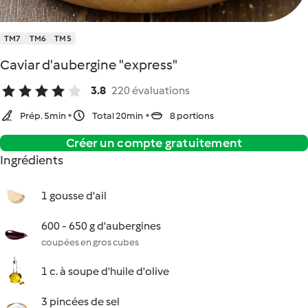
TM7
TM6
TM5
Caviar d'aubergine "express"
3.8
220 évaluations
Prép. 5min
Total 20min
8 portions
Créer un compte gratuitement
Ingrédients
1 gousse d'ail
600 - 650 g d'aubergines
coupées en gros cubes
1 c. à soupe d'huile d'olive
3 pincées de sel