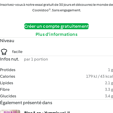
Inscrivez-vous à notre essai gratuit de 30 jours et découvrez le monde de
Cookidoo®. Sans engagement.
Créer un compte gratuitement
Plus d’informations
Niveau
facile
Infos nut.
par 1 portion
Protides
1 g
Calories
179 kJ / 43 kcal
Lipides
2.1 g
Fibre
3.3 g
Glucides
3.4 g
Également présenté dans
Blog & co - Yummix vol. II