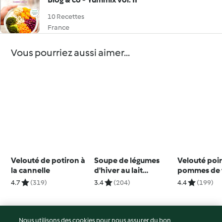
10 Recettes
France
Vous pourriez aussi aimer...
Velouté de potiron à
Soupe de légumes
Velouté poi
la cannelle
d'hiver au lait
pommes de t
d'amande
saumon fu
4.7
(319)
3.4
(204)
4.4
(199)
Nous utilisons des cookies pour nous assurer du bon