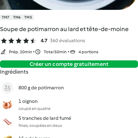
TM7
TM6
TM5
Soupe de potimarron au lard et tête-de-moine
4.7
360 évaluations
Prép. 20min
Total 50min
4 portions
Créer un compte gratuitement
Ingrédients
800 g de potimarron
1 oignon
coupé en quatre
5 tranches de lard fumé
fines, coupées en deux