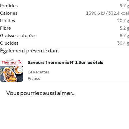
Protides
9.7 g
Calories
1390.6 kJ / 332.4 kcal
Lipides
20.7 g
Fibre
5.2 g
Graisses saturées
8.7 g
Glucides
30.4 g
Également présenté dans
Saveurs Thermomix N°1 Sur les étals
14 Recettes
France
Vous pourriez aussi aimer...