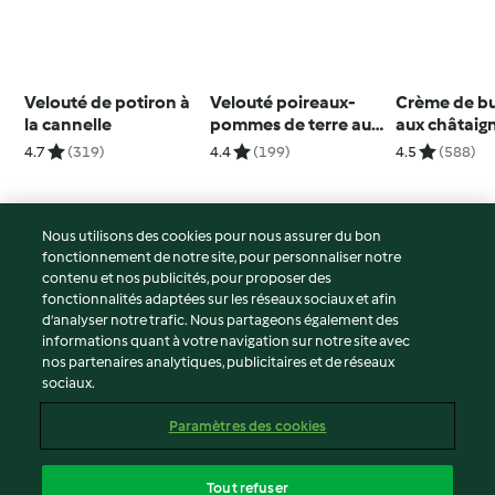
Velouté de potiron à
Velouté poireaux-
Crème de bu
la cannelle
pommes de terre au
aux châtaig
saumon fumé
4.7
(319)
4.4
(199)
4.5
(588)
Nous utilisons des cookies pour nous assurer du bon
fonctionnement de notre site, pour personnaliser notre
© Copyright 2026
contenu et nos publicités, pour proposer des
fonctionnalités adaptées sur les réseaux sociaux et afin
Conditions d'utilisation
d’analyser notre trafic. Nous partageons également des
Politique de confidentialité
informations quant à votre navigation sur notre site avec
Non-responsabilité
nos partenaires analytiques, publicitaires et de réseaux
sociaux.
Mentions légales
Cookies
Paramètres des cookies
Contenu du rapport
Résilier le contrat
Tout refuser