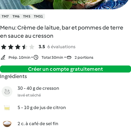
TM7
TM6
TM5
TM31
Menu: Crème de laitue, bar et pommes de terre
en sauce au cresson
3.5
6 évaluations
Prép. 10min
Total 30min
2 portions
Créer un compte gratuitement
Ingrédients
30 - 40 g de cresson
lavé et séché
5 - 10 g de jus de citron
2 c. à café de sel fin