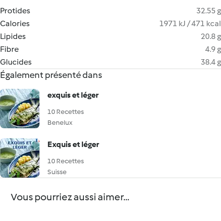
Protides
32.55 g
Calories
1971 kJ / 471 kcal
Lipides
20.8 g
Fibre
4.9 g
Glucides
38.4 g
Également présenté dans
exquis et léger
10 Recettes
Benelux
Exquis et léger
10 Recettes
Suisse
Vous pourriez aussi aimer...