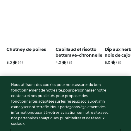
Chutney de poires
Cabillaud et risotto
Dip aux herb
betterave-citronnelle
noix de cajo
5.0
(4)
4.0
(5)
5.0
(5)
Nous utilisons des cookies pour nous assurer du bon
fonctionnement de notre site, pour personnaliser notre
© Copyright 2026
contenu et nos publicités, pour proposer des
fonctionnalités adaptées sur les réseaux sociaux et afin
Conditions d'utilisation
d’analyser notre trafic. Nous partageons également des
Politique de confidentialité
informations quant à votre navigation sur notre site avec
Non-responsabilité
nos partenaires analytiques, publicitaires et de réseaux
sociaux.
Mentions légales