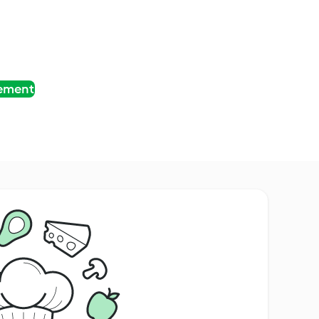
tement