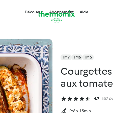
Découvrir
Abonnement
Aide
TM7
TM6
TM5
Courgettes 
aux tomate
4.7
557 év
Prép. 15min