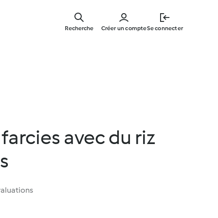
Skip
to
Recherche
Créer un compte
Se connecter
main
content
farcies avec du riz
s
aluations