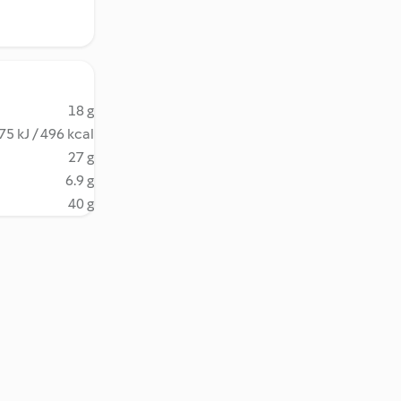
18 g
75 kJ / 496 kcal
27 g
6.9 g
40 g