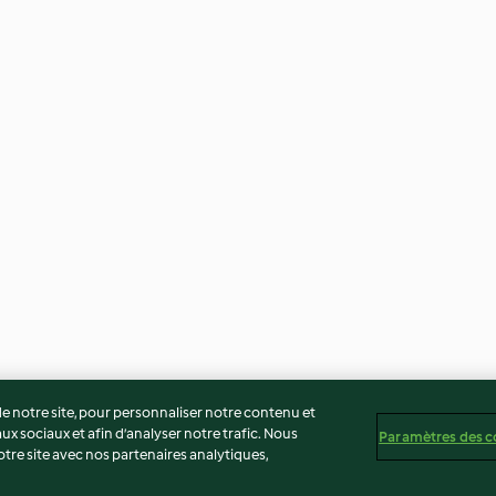
 notre site, pour personnaliser notre contenu et
ux sociaux et afin d’analyser notre trafic. Nous
Paramètres des c
re site avec nos partenaires analytiques,