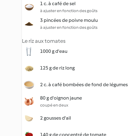
1 c. à café de sel
à ajuster en fonction des goûts
3 pincées de poivre moulu
à ajuster en fonction des goûts
Le riz aux tomates
1000 g d'eau
125 g de riz long
2 c. à café bombées de fond de légumes
80 g d'oignon jaune
coupé en deux
2 gousses d'ail
140 g de concentré de tomate