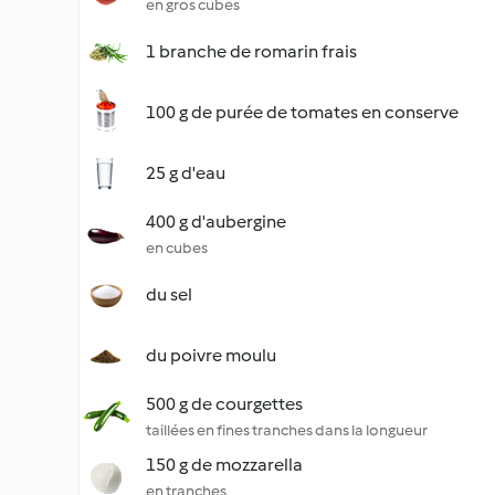
en gros cubes
1 branche de romarin frais
100 g de purée de tomates en conserve
25 g d'eau
400 g d'aubergine
en cubes
du sel
du poivre moulu
500 g de courgettes
taillées en fines tranches dans la longueur
150 g de mozzarella
en tranches