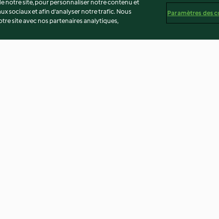
 notre site, pour personnaliser notre contenu et
ux sociaux et afin d’analyser notre trafic. Nous
Paramètres des c
re site avec nos partenaires analytiques,
s à
Pâtes aux courgettes, basilic et
Légumes d'hiver 
parmesan
quinoa
3.4
(193)
4.4
(560)
té
Non-responsabilité
Mentions légales
Cookies
Co