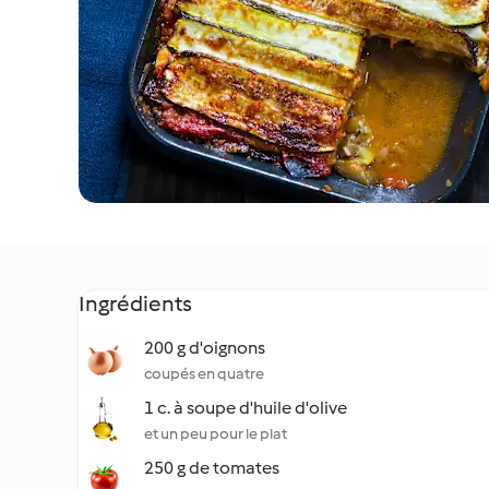
Ingrédients
200 g d'oignons
coupés en quatre
1 c. à soupe d'huile d'olive
et un peu pour le plat
250 g de tomates