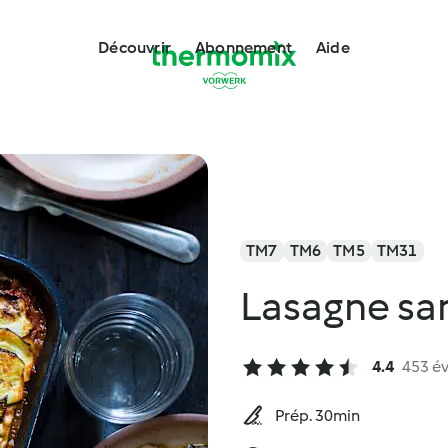
Découvrir
Abonnement
Aide
TM7
TM6
TM5
TM31
Lasagne sa
4.4
453 év
Prép. 30min