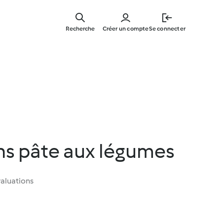
Skip
to
Recherche
Créer un compte
Se connecter
main
content
ns pâte aux légumes
aluations