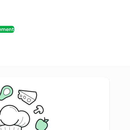
tement