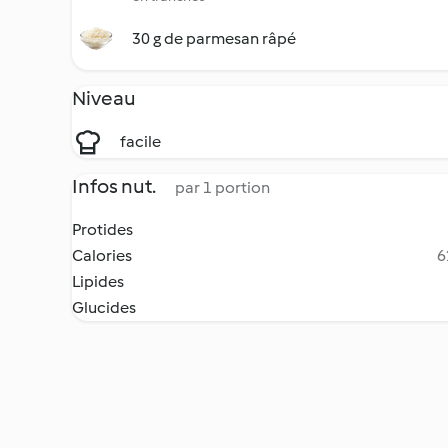
30 g de parmesan râpé
Niveau
facile
Infos nut.
par 1 portion
Protides
Calories
6
Lipides
Glucides