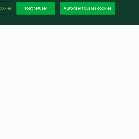
ookies
Tout refuser
Autoriser tous les cookies
au miel et au
Risotto au pesto et au chèvre
4.3
(332)
frança
ntenu du rapport
Résilier le contrat