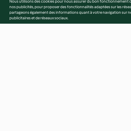
Nous utilisons des cookies pour nous assurer du bon fonctionnement de
nos publicités, pour proposer des fonctionnalités adaptées sur les résea
partageons également des informations quant à votre navigation sur not
publicitaires et de réseaux sociaux.
Quiche verte au chèvre frais et
Gratin d'aubergine
aux épinards
l'italienne
4.5
(258)
3.9
(230)
© Copyright 2026
Conditions d'utilisation
Politique de confidentiali