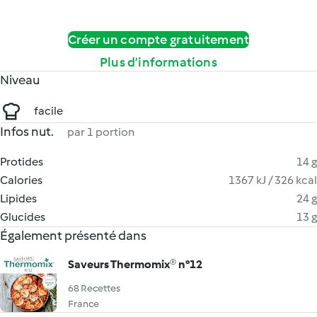
Créer un compte gratuitement
Plus d’informations
Niveau
facile
Infos nut.
par 1 portion
Protides
14 g
Calories
1367 kJ / 326 kcal
Lipides
24 g
Glucides
13 g
Également présenté dans
Saveurs Thermomix® n°12
68 Recettes
France