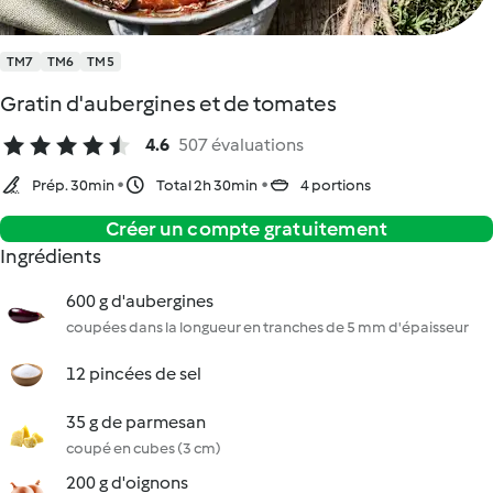
TM7
TM6
TM5
Gratin d'aubergines et de tomates
4.6
507 évaluations
Prép. 30min
Total 2h 30min
4 portions
Créer un compte gratuitement
Ingrédients
600 g d'aubergines
coupées dans la longueur en tranches de 5 mm d'épaisseur
12 pincées de sel
35 g de parmesan
coupé en cubes (3 cm)
200 g d'oignons