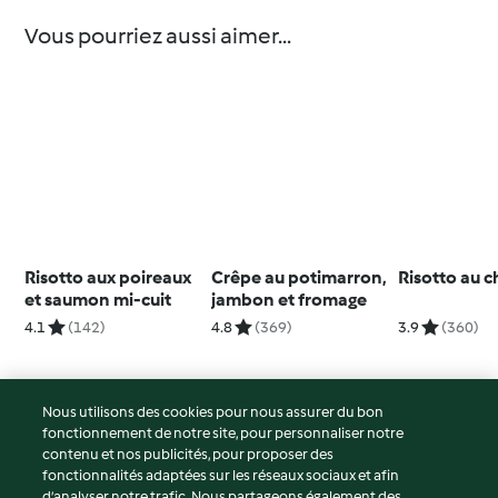
Vous pourriez aussi aimer...
Risotto aux poireaux
Crêpe au potimarron,
Risotto au c
et saumon mi-cuit
jambon et fromage
4.1
(142)
4.8
(369)
3.9
(360)
Nous utilisons des cookies pour nous assurer du bon
fonctionnement de notre site, pour personnaliser notre
© Copyright 2026
contenu et nos publicités, pour proposer des
fonctionnalités adaptées sur les réseaux sociaux et afin
Conditions d'utilisation
d’analyser notre trafic. Nous partageons également des