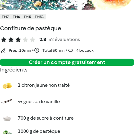
TM7
TM6
TM5
TM31
Confiture de pastèque
2.8
32 évaluations
Prép. 10min
Total 30min
4 bocaux
Créer un compte gratuitement
Ingrédients
1 citron jaune non traité
½ gousse de vanille
700 g de sucre à confiture
1000 g de pastèque