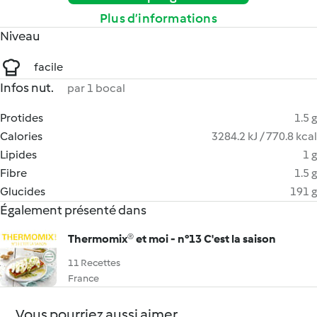
Plus d’informations
Niveau
facile
Infos nut.
par 1 bocal
Protides
1.5 g
Calories
3284.2 kJ / 770.8 kcal
Lipides
1 g
Fibre
1.5 g
Glucides
191 g
Également présenté dans
Thermomix® et moi - n°13 C'est la saison
11 Recettes
France
Vous pourriez aussi aimer...