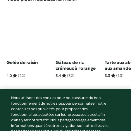
Gelée de raisin
Gâteau de riz
Tarte aux ab
crémeux à l'orange
aux amande
4.0
(22)
3.4
(32)
3.3
(13)
Nous utilisons des cookies pour nous assurer du bon
fonctionnement de notre site, pour personnaliser notre
© Copyright 2026
contenu et nos publicités, pour proposer des
fonctionnalités adaptées sur les réseaux sociaux et afin
Conditions d'utilisation
d’analyser notre trafic. Nous partageons également des
Politique de confidentialité
informations quant à votre navigation sur notre site avec