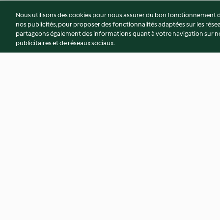
Nous utilisons des cookies pour nous assurer du bon fonctionnement de
nos publicités, pour proposer des fonctionnalités adaptées sur les résea
partageons également des informations quant à votre navigation sur not
publicitaires et de réseaux sociaux.
Risotto aux cèpes
Mousseline de caro
l'orange, purée de p
chèvre et coriandr
3.7
(19)
4.0
(24)
© Copyright 2026
Conditions d'utilisation
Politique de confidentiali