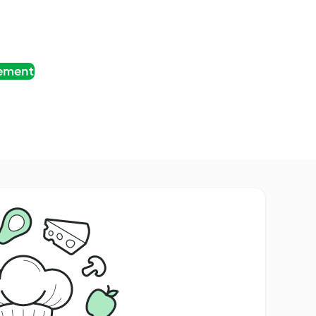
tement