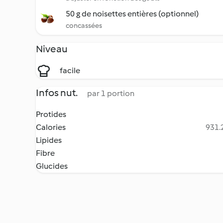
50 g de noisettes entières (optionnel)
concassées
Niveau
facile
Infos nut.
par 1 portion
Protides
Calories
931.2
Lipides
Fibre
Glucides