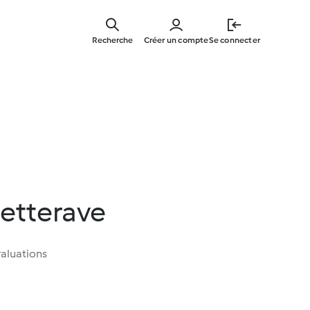
Skip
to
Recherche
Créer un compte
Se connecter
main
content
betterave
aluations