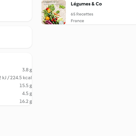
Légumes & Co
65 Recettes
France
3.8 g
 kJ / 224.5 kcal
15.5 g
4.5 g
16.2 g