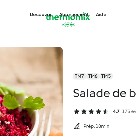
Découvrir
Abonnement
Aide
TM7
TM6
TM5
Salade de 
4.7
173 év
Prép. 10min