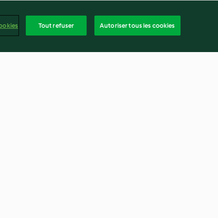
ookies
Tout refuser
Autoriser tous les cookies
 de légumes et
Soupe au chou et boulettes de
blanc de volaille
4.7
(70)
frança
ntenu du rapport
Résilier le contrat