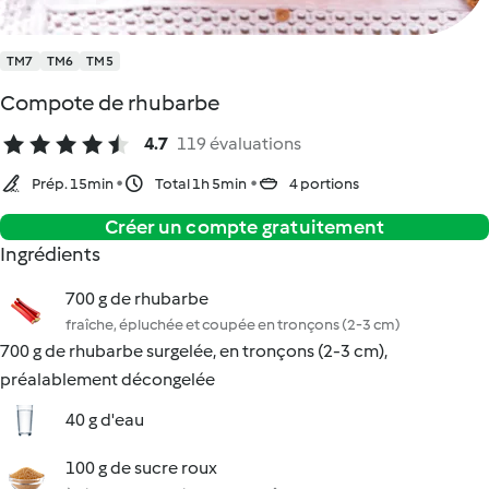
TM7
TM6
TM5
Compote de rhubarbe
4.7
119 évaluations
Prép. 15min
Total 1h 5min
4 portions
Créer un compte gratuitement
Ingrédients
700 g de rhubarbe
fraîche, épluchée et coupée en tronçons (2-3 cm)
700 g de rhubarbe surgelée, en tronçons (2-3 cm),
préalablement décongelée
40 g d'eau
100 g de sucre roux