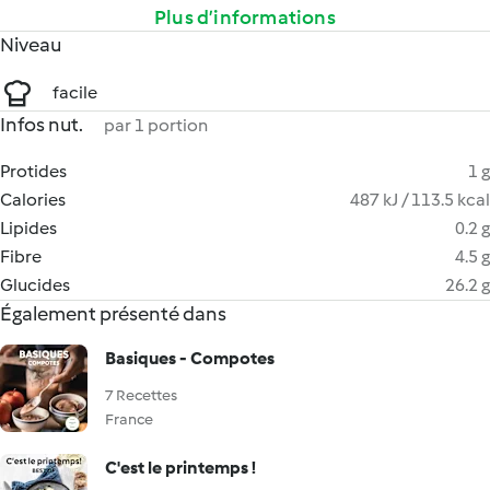
Plus d’informations
Niveau
facile
Infos nut.
par 1 portion
Protides
1 g
Calories
487 kJ / 113.5 kcal
Lipides
0.2 g
Fibre
4.5 g
Glucides
26.2 g
Également présenté dans
Basiques - Compotes
7 Recettes
France
C'est le printemps !