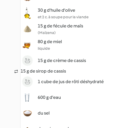
30 g d'huile d'olive
et 2 c. à soupe pour la viande
15 g de fécule de maïs
(Maïzena)
80 g de miel
liquide
15 g de crème de cassis
15 g de sirop de cassis
1 cube de jus de rôti déshydraté
600 g d'eau
du sel