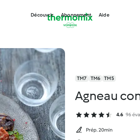
Découvrir
Abonnement
Aide
TM7
TM6
TM5
Agneau con
4.6
96 éva
Prép. 20min