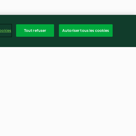
ookies
Tout refuser
Autoriser tous les cookies
 au bœuf
Ragoût de légumes façon
ratatouille
4.3
(22)