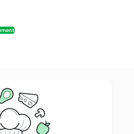
tement