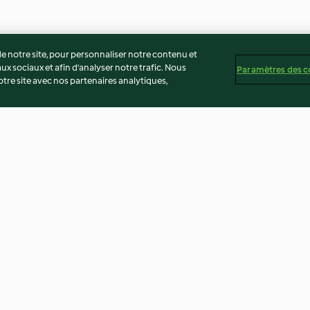
 notre site, pour personnaliser notre contenu et
ux sociaux et afin d’analyser notre trafic. Nous
Paramètres des c
re site avec nos partenaires analytiques,
gumes
Magrets à l'orange et riz
Soupe chinoise
basmati complet
3.3
(23)
4.4
(35)