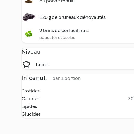
du poivre moulu
120 g de pruneaux dénoyautés
2 brins de cerfeuil frais
équeutés et ciselés
Niveau
facile
Infos nut.
par 1 portion
Protides
Calories
30
Lipides
Glucides