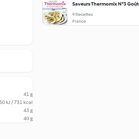
Saveurs Thermomix N°3 Goûts 
9 Recettes
France
41 g
50 kJ / 731 kcal
43 g
40 g