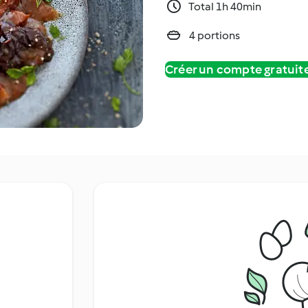
Total 1h 40min
4 portions
Créer un compte gratui