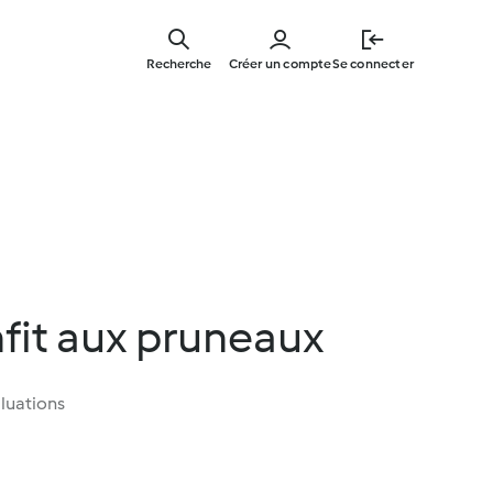
Skip
to
Recherche
Créer un compte
Se connecter
main
content
fit aux pruneaux
luations