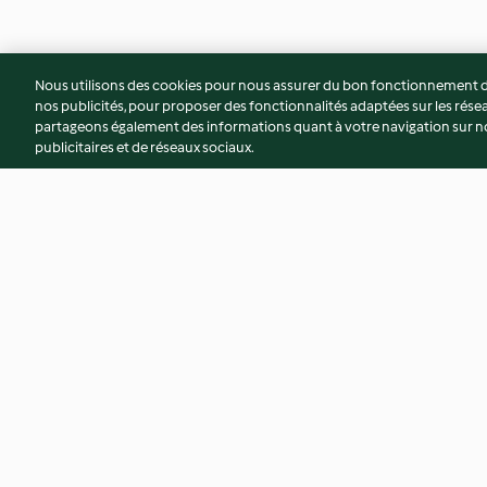
Nous utilisons des cookies pour nous assurer du bon fonctionnement de
nos publicités, pour proposer des fonctionnalités adaptées sur les résea
partageons également des informations quant à votre navigation sur not
publicitaires et de réseaux sociaux.
Velouté de pomme de terre
Macaroni aux 5 lé
aux grains de maïs
colorés
4.1
(34)
3.9
(37)
© Copyright 2026