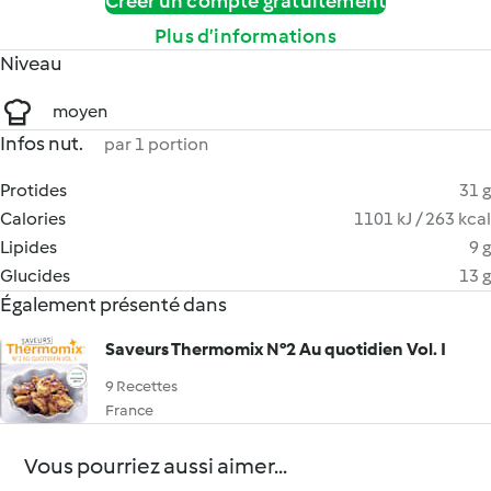
Créer un compte gratuitement
Plus d’informations
Niveau
moyen
Infos nut.
par 1 portion
Protides
31 g
Calories
1101 kJ / 263 kcal
Lipides
9 g
Glucides
13 g
Également présenté dans
Saveurs Thermomix N°2 Au quotidien Vol. I
9 Recettes
France
Vous pourriez aussi aimer...