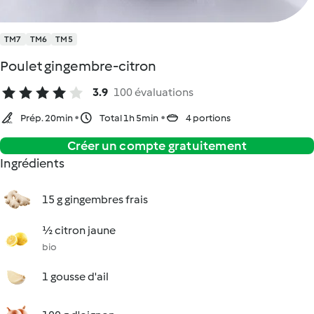
TM7
TM6
TM5
Poulet gingembre-citron
3.9
100 évaluations
Prép. 20min
Total 1h 5min
4 portions
Créer un compte gratuitement
Ingrédients
15 g gingembres frais
½ citron jaune
bio
1 gousse d'ail