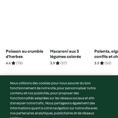
Poisson au crumble
Macaroni aux 5
Polenta, oi
d'herbes
légumes colorés
confits et c
doux
4.6
(78)
3.9
(37)
3.5
(53)
Nous utilisons des cookies pour nous assurer du bon
fonctionnement de notre site, pour personnaliser notre
© Copyright 2026
contenu et nos publicités, pour proposer des
fonctionnalités adaptées sur les réseaux sociaux et afin
Conditions d'utilisation
d’analyser notre trafic. Nous partageons également des
Politique de confidentialité
informations quant à votre navigation sur notre site avec
Non-responsabilité
nos partenaires analytiques, publicitaires et de réseaux