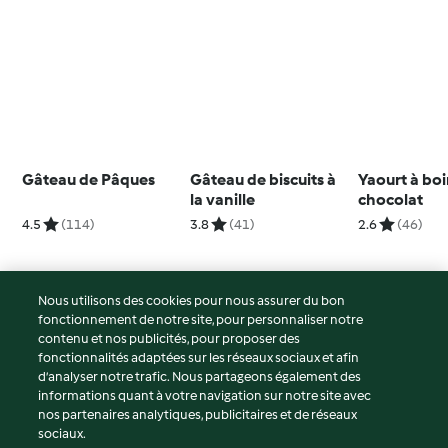
Gâteau de Pâques
Gâteau de biscuits à
Yaourt à boi
la vanille
chocolat
4.5
(114)
3.8
(41)
2.6
(46)
Nous utilisons des cookies pour nous assurer du bon
fonctionnement de notre site, pour personnaliser notre
© Copyright 2026
contenu et nos publicités, pour proposer des
fonctionnalités adaptées sur les réseaux sociaux et afin
Conditions d'utilisation
d’analyser notre trafic. Nous partageons également des
Politique de confidentialité
informations quant à votre navigation sur notre site avec
Non-responsabilité
nos partenaires analytiques, publicitaires et de réseaux
sociaux.
Mentions légales