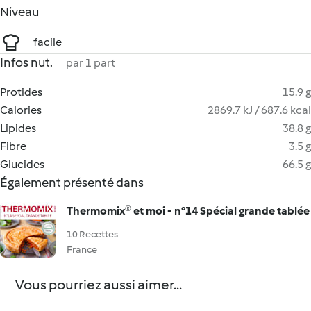
Niveau
facile
Infos nut.
par 1 part
Protides
15.9 g
Calories
2869.7 kJ / 687.6 kcal
Lipides
38.8 g
Fibre
3.5 g
Glucides
66.5 g
Également présenté dans
Thermomix® et moi - n°14 Spécial grande tablée
10 Recettes
France
Vous pourriez aussi aimer...