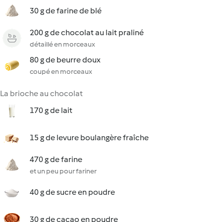
30 g de farine de blé
200 g de chocolat au lait praliné
détaillé en morceaux
80 g de beurre doux
coupé en morceaux
La brioche au chocolat
170 g de lait
15 g de levure boulangère fraîche
470 g de farine
et un peu pour fariner
40 g de sucre en poudre
30 g de cacao en poudre