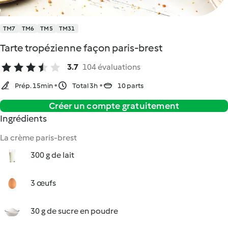
TM7
TM6
TM5
TM31
Tarte tropézienne façon paris-brest
3.7
104 évaluations
Prép. 15min
Total 3h
10 parts
Créer un compte gratuitement
Ingrédients
La crème paris-brest
300 g de lait
3 œufs
30 g de sucre en poudre