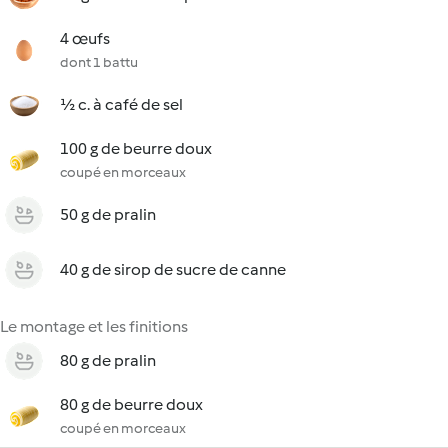
4 œufs
dont 1 battu
½ c. à café de sel
100 g de beurre doux
coupé en morceaux
50 g de pralin
40 g de sirop de sucre de canne
Le montage et les finitions
80 g de pralin
80 g de beurre doux
coupé en morceaux