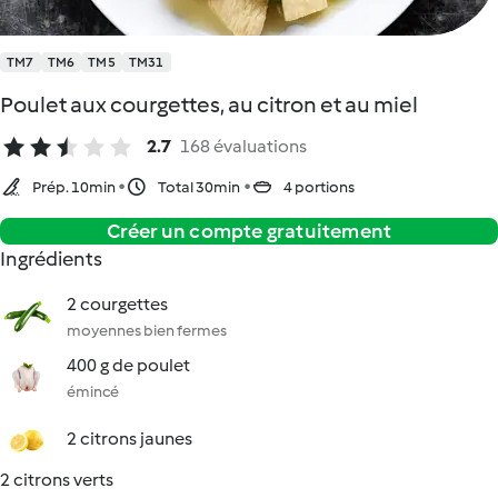
TM7
TM6
TM5
TM31
Poulet aux courgettes, au citron et au miel
2.7
168 évaluations
Prép. 10min
Total 30min
4 portions
Créer un compte gratuitement
Ingrédients
2 courgettes
moyennes bien fermes
400 g de poulet
émincé
2 citrons jaunes
2 citrons verts