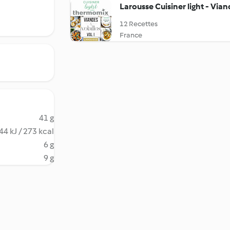
Larousse Cuisiner light - Viand
12 Recettes
France
41 g
44 kJ / 273 kcal
6 g
9 g