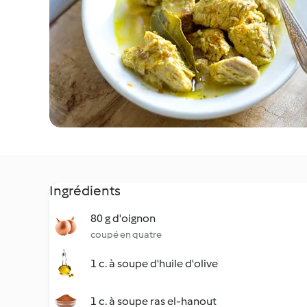
Ingrédients
80 g d'oignon
coupé en quatre
1 c. à soupe d'huile d'olive
1 c. à soupe ras el-hanout