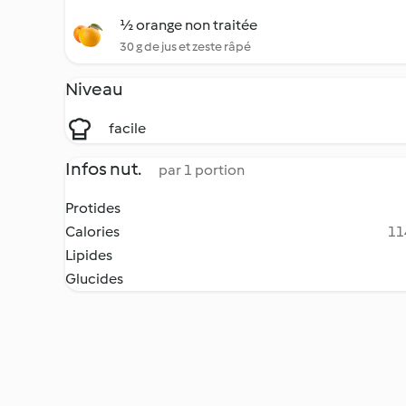
½ orange non traitée
30 g de jus et zeste râpé
Niveau
facile
Infos nut.
par 1 portion
Protides
Calories
11
Lipides
Glucides