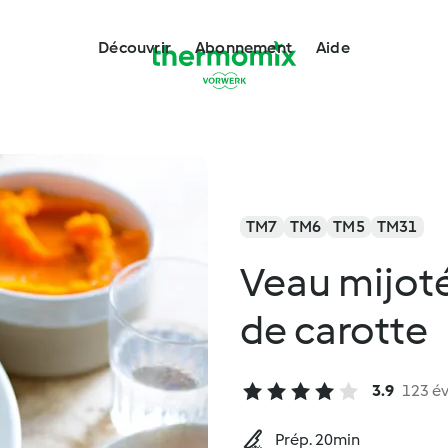
Découvrir
Abonnement
Aide
TM7
TM6
TM5
TM31
Veau mijoté
de carotte
3.9
123 év
Prép. 20min