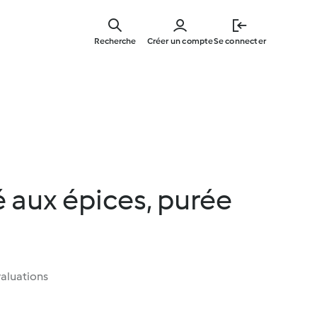
Skip
to
Recherche
Créer un compte
Se connecter
main
content
 aux épices, purée
aluations