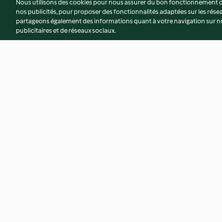
Nous utilisons des cookies pour nous assurer du bon fonctionnement de
nos publicités, pour proposer des fonctionnalités adaptées sur les résea
partageons également des informations quant à votre navigation sur not
publicitaires et de réseaux sociaux.
Risotto au poulet et aux
Lieu vapeur et cou
artichauts
citron vert
3.8
(52)
3.5
(85)
© Copyright 2026
Conditions d'utilisation
Politique de confidentiali