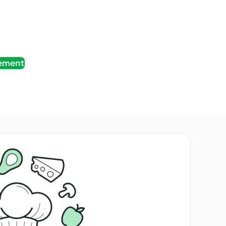
tement