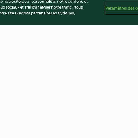
 notre site, pour personnaliser notre contenu et
ux sociaux et afin d’analyser notre trafic. Nous
Paramètres des c
re site avec nos partenaires analytiques,
scous au
Cocotte de saumon aux petits
Soupe de pâtes
légumes
4.6
(375)
4.0
(223)
té
Non-responsabilité
Mentions légales
Cookies
Co