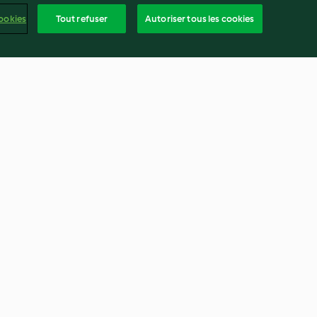
ookies
Tout refuser
Autoriser tous les cookies
Veau bolognaise et polenta
3.3
(121)
frança
ntenu du rapport
Résilier le contrat