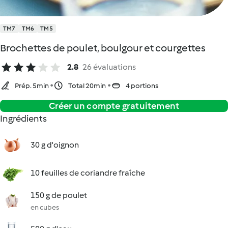
TM7
TM6
TM5
Brochettes de poulet, boulgour et courgettes
2.8
26 évaluations
Prép. 5min
Total 20min
4 portions
Créer un compte gratuitement
Ingrédients
30 g d'oignon
10 feuilles de coriandre fraîche
150 g de poulet
en cubes