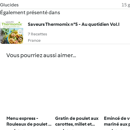
Glucides
15 g
Également présenté dans
Saveurs Thermomix n°5 - Au quotidien Vol.I
7 Recettes
France
Vous pourriez aussi aimer...
Menu express -
Gratin de poulet aux
Emincé de 
Rouleaux de poulet à
carottes, millet et
mariné aux p
la tomate, haricots
parmesan
légumes