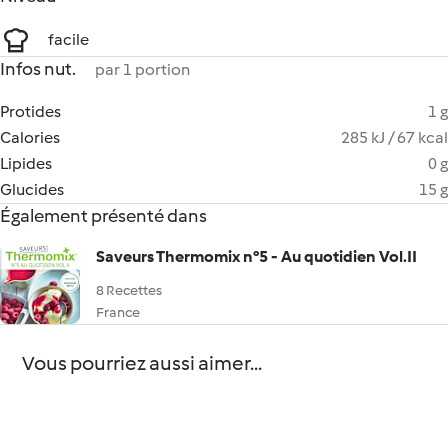
facile
Infos nut.
par 1 portion
Protides
1 g
Calories
285 kJ / 67 kcal
Lipides
0 g
Glucides
15 g
Également présenté dans
Saveurs Thermomix n°5 - Au quotidien Vol.II
8 Recettes
France
Vous pourriez aussi aimer...