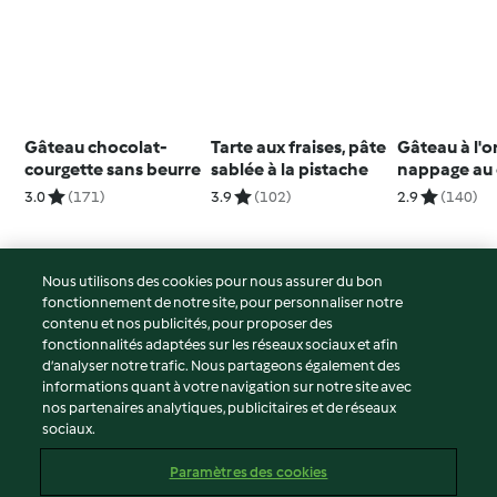
Gâteau chocolat-
Tarte aux fraises, pâte
Gâteau à l'o
courgette sans beurre
sablée à la pistache
nappage au 
3.0
(171)
3.9
(102)
2.9
(140)
Nous utilisons des cookies pour nous assurer du bon
fonctionnement de notre site, pour personnaliser notre
© Copyright 2026
contenu et nos publicités, pour proposer des
fonctionnalités adaptées sur les réseaux sociaux et afin
Conditions d'utilisation
d’analyser notre trafic. Nous partageons également des
Politique de confidentialité
informations quant à votre navigation sur notre site avec
Non-responsabilité
nos partenaires analytiques, publicitaires et de réseaux
sociaux.
Mentions légales
Cookies
Paramètres des cookies
Contenu du rapport