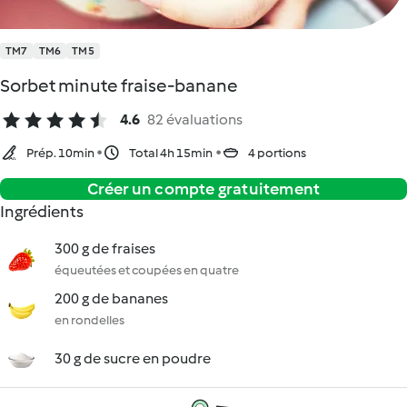
TM7
TM6
TM5
Sorbet minute fraise-banane
4.6
82 évaluations
Prép. 10min
Total 4h 15min
4 portions
Créer un compte gratuitement
Ingrédients
300 g de fraises
équeutées et coupées en quatre
200 g de bananes
en rondelles
30 g de sucre en poudre