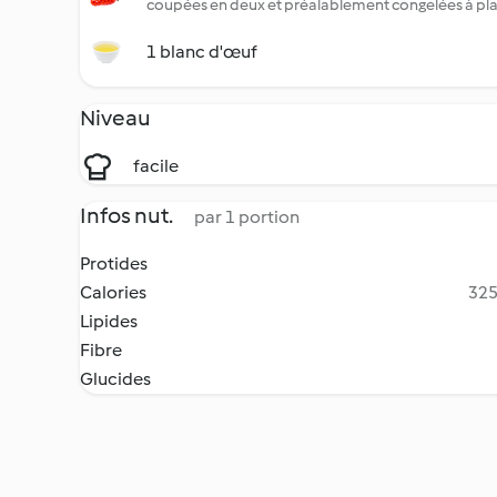
coupées en deux et préalablement congelées à pla
1 blanc d'œuf
Niveau
facile
Infos nut.
par 1 portion
Protides
Calories
325
Lipides
Fibre
Glucides