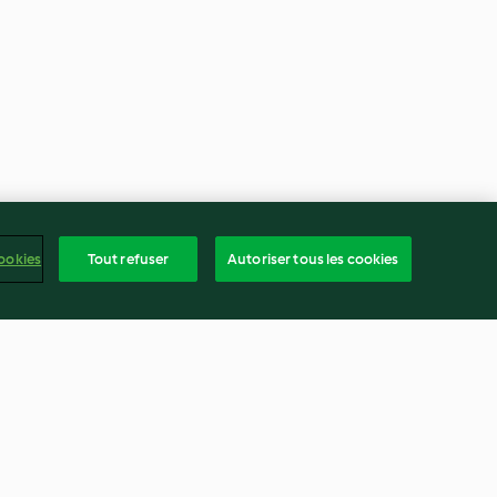
ookies
Tout refuser
Autoriser tous les cookies
t blond-café
Orangeade à la fleur d'oranger
l