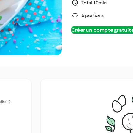
Total 10min
6 portions
Créer un compte gratui
il(s)")