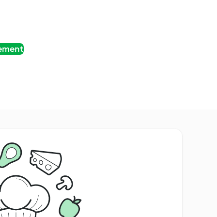
tement