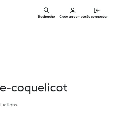
Skip
to
Recherche
Créer un compte
Se connecter
main
content
se-coquelicot
luations