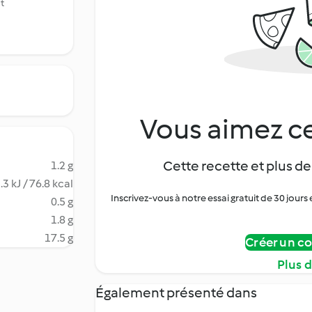
t
Vous aimez ce
Cette recette et plus de
1.2 g
.3 kJ / 76.8 kcal
Inscrivez-vous à notre essai gratuit de 30 jo
0.5 g
1.8 g
17.5 g
Créer un c
Plus 
Également présenté dans