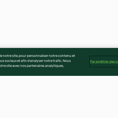
 notre site, pour personnaliser notre contenu et
ux sociaux et afin d’analyser notre trafic. Nous
Paramètres des c
re site avec nos partenaires analytiques,
basilic
Crème fouettée au citron
Mousse chocola
marbrée carame